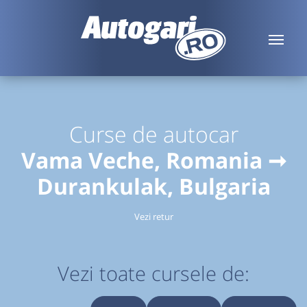
Curse de autocar
Vama Veche, Romania ➞
Durankulak, Bulgaria
Vezi retur
Vezi toate cursele de: