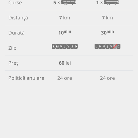
Curse
5 ×
1 ×
Distanță
7
km
7
km
min
min
Durată
10
30
Zile
L
M
M
J
V
S
D
L
M
M
J
V
S
D
Preț
60
lei
Politică anulare
24 ore
24 ore