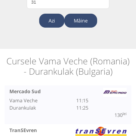
31
Azi
Mâine
Cursele Vama Veche (Romania)
- Durankulak (Bulgaria)
Mercado Sud
Vama Veche
11:15
Durankulak
11:25
lei
130
TranSEvren