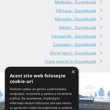
Medgidia - Durankulak
Hârșova - Durankulak
Mangalia - Durankulak
Fetești - Durankulak
Cernavodă - Durankulak
Costinești - Durankulak
Eforie Nord - Durankulak
Toate sosirile în Durankulak
×
Acest site web folosește
cookie-uri
Folosim cookie-uri pentru a personaliza
conținutul, reclamele și pentru a ne analiza
traficul. De asemenea, împărtășim
informații despre utilizarea site-ului nostru
cu partenerii noștri de publicitate și analiză,