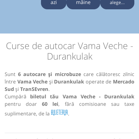
azi
mâine
alege...
Curse de autocar Vama Veche -
Durankulak
Sunt
6 autocare și microbuze
care călătoresc zilnic
între
Vama Veche
și
Durankulak
operate de
Mercado
Sud
și
TranSEvren
.
Cumpără
biletul tău Vama Veche - Durankulak
pentru doar
60 lei
, fără comisioane sau taxe
suplimentare, de la
.