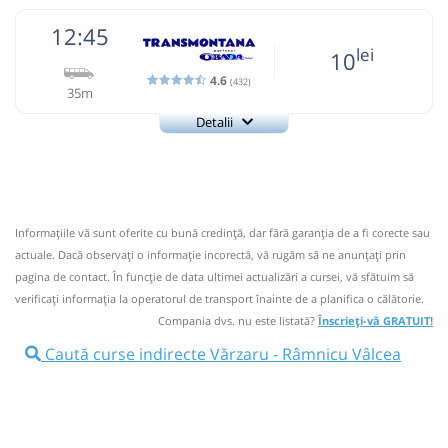
12:45
lei
10
4.6
(432)
35m
Detalii
0726922277
Transmontana
Trimite email
Transmontana SA
Pagină operator
Opinii călători
Informaţiile vă sunt oferite cu bună credinţă, dar fără garanţia de a fi corecte sau
0726922277; 0723397890; Program: orele 7:00- 17:00
actuale. Dacă observați o informaţie incorectă, vă rugăm să ne anunțați prin
Nu a circulat?
Semnalați aici
(
42 comentarii
)
pagina de contact. În funcție de data ultimei actualizări a cursei, vă sfătuim să
⤣
verificaţi informaţia la operatorul de transport înainte de a planifica o călătorie.
NOU!
Pune poze din călătoria ta
Compania dvs. nu este listată?
Înscrieți-vă GRATUIT!
12:45
Vărzaru
Statie Varzaru
Caută curse indirecte Vărzaru - Râmnicu Vâlcea
Microbuz: Brasov - Horezu
Dotări:
Afiseaza itinerariu