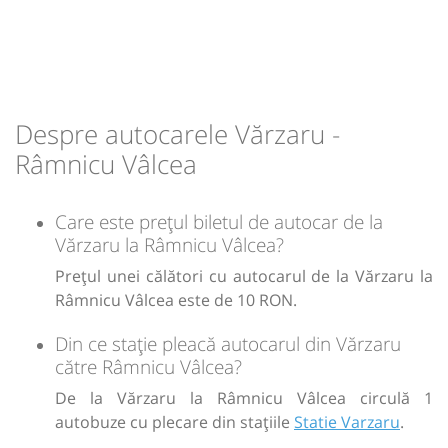
13:20
Râmnicu Vâlcea
Autogara Obada Trans
(1 Mai)
Durată:
Zile de circulație:
Despre autocarele Vărzaru -
min
35
L
M
M
J
V
S
D
Râmnicu Vâlcea
lei
10
Care este prețul biletul de autocar de la
Vărzaru la Râmnicu Vâlcea?
Sursa:
Transmontana SA
| Ultima actualizare:
07/2026
Prețul unei călători cu autocarul de la Vărzaru la
Râmnicu Vâlcea este de 10 RON.
Din ce stație pleacă autocarul din Vărzaru
către Râmnicu Vâlcea?
De la Vărzaru la Râmnicu Vâlcea circulă 1
autobuze cu plecare din stațiile
Statie Varzaru
.