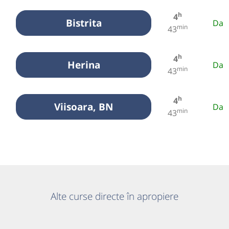
h
4
Bistrita
Da
min
43
h
4
Herina
Da
min
43
h
4
Viisoara, BN
Da
min
43
Alte curse directe în apropiere