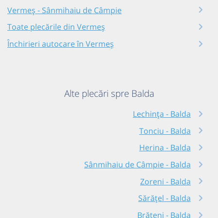
Vermeș - Sânmihaiu de Câmpie
Toate plecările din Vermeș
Închirieri autocare în Vermeș
Alte plecări spre Balda
Lechința - Balda
Tonciu - Balda
Herina - Balda
Sânmihaiu de Câmpie - Balda
Zoreni - Balda
Sărățel - Balda
Brăteni - Balda