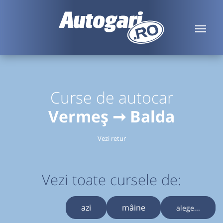
Curse de autocar
Vermeș ➞ Balda
Vezi retur
Vezi toate cursele de:
azi
mâine
alege...