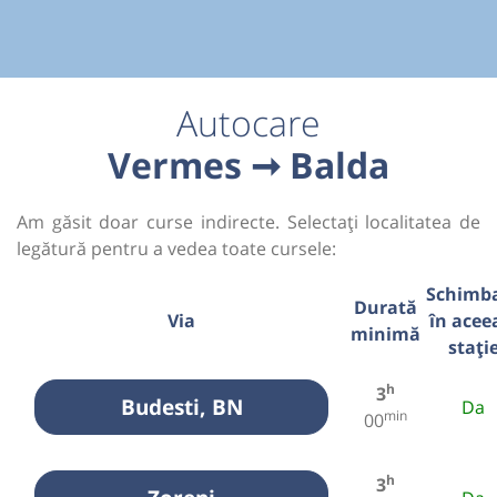
Autocare
Vermes ➞ Balda
Am găsit doar curse indirecte. Selectați localitatea de
legătură pentru a vedea toate cursele:
Schimb
Durată
Via
în acee
minimă
stați
h
3
Budesti, BN
Da
min
00
h
3