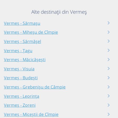
Alte destinații din Vermeș
Vermeș - Sărmașu
Vermeș - Miheșu de Cîmpie
Vermeș - Sărmășel
Vermeș - Țagu
Vermeș - Măcicășești
Vermeș - Visuia
Vermeș - Budești
Vermeș - Grebenișu de Câmpie
Vermeș - Leorința
Vermeș - Zoreni
Vermeș - Miceștii de Cîmpie