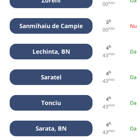
Zoreni
Da
min
00
h
3
Sanmihaiu de Campie
Nu
min
00
h
4
Lechinta, BN
Da
min
43
h
4
Saratel
Da
min
43
h
4
Tonciu
Da
min
43
h
4
Sarata, BN
Da
min
43