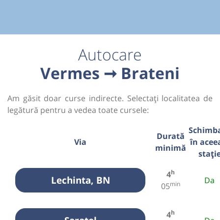
Autocare
Vermes ➞ Brateni
Am găsit doar curse indirecte. Selectați localitatea de
legătură pentru a vedea toate cursele:
Schimb
Durată
Via
în acee
minimă
stați
h
4
Lechinta, BN
Da
min
05
h
4