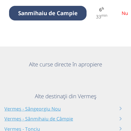
h
6
Sanmihaiu de Campie
Nu
min
33
Alte curse directe în apropiere
Alte destinații din Vermeș
Vermeș - Sângeorgiu Nou
Vermeș - Sânmihaiu de Câmpie
Vermeș - Tonciu