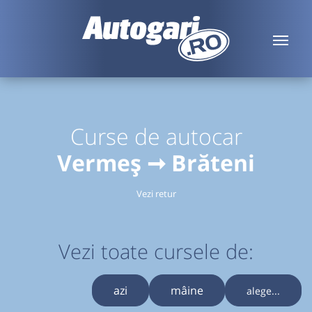
Curse de autocar
Vermeș ➞ Brăteni
Vezi retur
Vezi toate cursele de:
azi
mâine
alege...