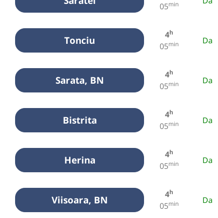
Saratel
Da
min
05
h
4
Tonciu
Da
min
05
h
4
Sarata, BN
Da
min
05
h
4
Bistrita
Da
min
05
h
4
Herina
Da
min
05
h
4
Viisoara, BN
Da
min
05