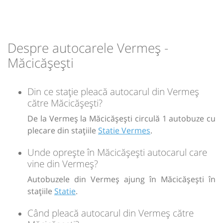
Durată:
Zile de circulație:
h
min
1
01
L
M
M
J
V
S
D
Despre autocarele Vermeș -
-
Măcicășești
Sursa:
Prodcomimpex Fanetrans SRL
| Ultima actualizare:
03/2026
Din ce stație pleacă autocarul din Vermeș
către Măcicășești?
De la Vermeș la Măcicășești circulă 1 autobuze cu
plecare din stațiile
Statie Vermes
.
Unde oprește în Măcicășești autocarul care
vine din Vermeș?
Autobuzele din Vermeș ajung în Măcicășești în
stațiile
Statie
.
Când pleacă autocarul din Vermeș către