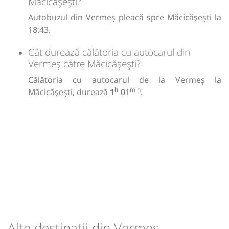
Măcicășești?
Autobuzul din Vermeș pleacă spre Măcicășești la
18:43.
Cât durează călătoria cu autocarul din
Vermeș către Măcicășești?
Călătoria cu autocarul de la Vermeș la
h
min
Măcicășești, durează
1
01
.
Alte destinații din Vermeș