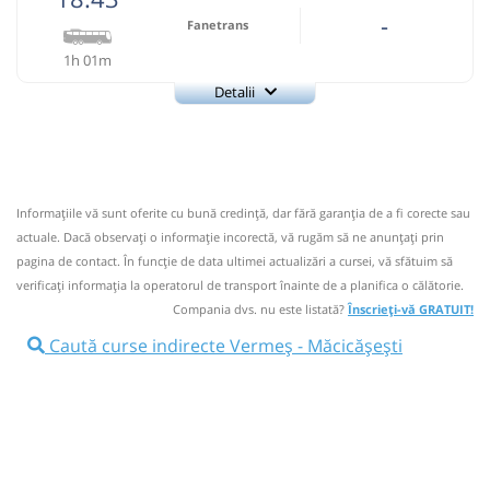
-
Fanetrans
1h 01m
Detalii
+4-0745-145.848
Fanetrans
Trimite email
Prodcomimpex Fanetrans SRL
Pagină operator
Informaţiile vă sunt oferite cu bună credinţă, dar fără garanţia de a fi corecte sau
Info: +4-0745-145.848;+4-0744-639.252
actuale. Dacă observați o informaţie incorectă, vă rugăm să ne anunțați prin
Nu a circulat?
Semnalați aici
(
5 comentarii
)
pagina de contact. În funcție de data ultimei actualizări a cursei, vă sfătuim să
⤣
verificaţi informaţia la operatorul de transport înainte de a planifica o călătorie.
NOU!
Pune poze din călătoria ta
Compania dvs. nu este listată?
Înscrieți-vă GRATUIT!
18:43
Vermeș
Statie Vermes
Caută curse indirecte Vermeș - Măcicășești
Autocar: Bistrita - Targu Mures
Afiseaza itinerariu
19:44
Măcicășești
Statie