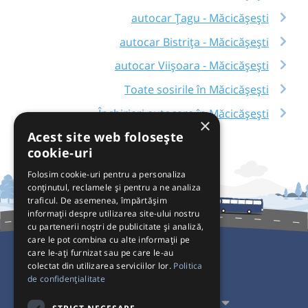
autocar Țagu - Măcicășești
autocar Bistrița - Măcicășești
autocar Viișoara - Măcicășești
Toate sosirile în Măcicășești
Închirieri autocare în Măcicășești
×
Acest site web folosește
cookie-uri
Folosim cookie-uri pentru a personaliza
conținutul, reclamele și pentru a ne analiza
traficul. De asemenea, împărtășim
informații despre utilizarea site-ului nostru
cu partenerii noștri de publicitate și analiză,
care le pot combina cu alte informații pe
care le-ați furnizat sau pe care le-au
colectat din utilizarea serviciilor lor.
Politica
Pentru Călători
de confidențialitate
Pentru Transportatori