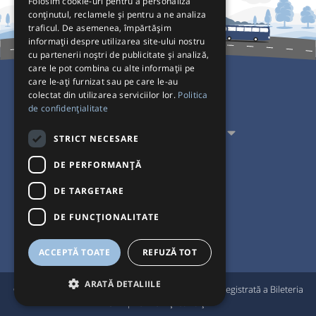
Folosim cookie-uri pentru a personaliza
conținutul, reclamele și pentru a ne analiza
traficul. De asemenea, împărtășim
informații despre utilizarea site-ului nostru
cu partenerii noștri de publicitate și analiză,
care le pot combina cu alte informații pe
care le-ați furnizat sau pe care le-au
colectat din utilizarea serviciilor lor.
Politica
Pentru Călători
de confidențialitate
Pentru Transportatori
STRICT NECESARE
Interacționăm
DE PERFORMANȚĂ
DE TARGETARE
Acceptăm plăți cu
DE FUNCŢIONALITATE
ACCEPTĂ TOATE
REFUZĂ TOT
ARATĂ DETALIILE
®
© Bileteria 2004-2026 | Autogari.RO
este marcă înregistrată a Bileteria
SRL |
Termeni și condiții