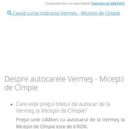
Compania dvs. nu este listată?
Înscrieți-vă GRATUIT!
Microbuz: BISTRITA - Vermes - VISUIA
Caută curse indirecte Vermeș - Miceștii de Cîmpie
Durată:
Zile de circulație:
Afiseaza itinerariu
min
30
L
M
M
J
V
S
D
17:00
Miceștii de Cîmpie
Halta Micestii de
Câmpie
lei
6,5
Durată:
Zile de circulație:
Sursa:
Transmixt SA - Bistrita
| Ultima actualizare:
07/2022
min
30
L
M
M
J
V
S
D
Despre autocarele Vermeș - Miceștii
lei
6,5
de Cîmpie
Sursa:
Transmixt SA - Bistrita
| Ultima actualizare:
07/2022
Care este prețul biletul de autocar de la
Vermeș la Miceștii de Cîmpie?
Prețul unei călători cu autocarul de la Vermeș la
Miceștii de Cîmpie este de 6 RON.