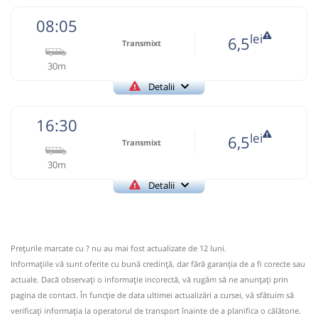
08:05
lei
6,5
Transmixt
30m
Detalii
+4-0263-233.459
Transmixt
Trimite email
16:30
Transmixt SA - Bistrita
Pagină operator
lei
6,5
Transmixt
30m
Informaţii neactualizate de 4 ani.
Se zice că circulă
(un comentariu)
Detalii
+4-0263-233.459
Transmixt
Trimite email
08:05
Vermeș
Statie Vermes
Transmixt SA - Bistrita
Pagină operator
Microbuz: BISTRITA - Vermes - VISUIA
Prețurile marcate cu ? nu au mai fost actualizate de 12 luni.
Afiseaza itinerariu
Informaţiile vă sunt oferite cu bună credinţă, dar fără garanţia de a fi corecte sau
Informaţii neactualizate de 4 ani.
Se zice că circulă
actuale. Dacă observați o informaţie incorectă, vă rugăm să ne anunțați prin
(un comentariu)
08:35
Miceștii de Cîmpie
Halta Micestii de
pagina de contact. În funcție de data ultimei actualizări a cursei, vă sfătuim să
verificaţi informaţia la operatorul de transport înainte de a planifica o călătorie.
Câmpie
16:30
Vermeș
Statie Vermes