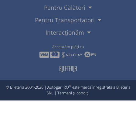
Pentru Călători
Pentru Transportatori
Interacționăm
Acceptăm plăți cu
®
© Bileteria 2004-2026 | Autogari.RO
este marcă înregistrată a Bileteria
SRL |
Termeni și condiții