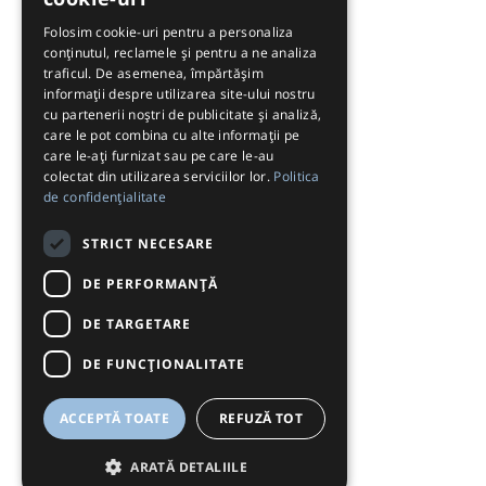
Folosim cookie-uri pentru a personaliza
conținutul, reclamele și pentru a ne analiza
traficul. De asemenea, împărtășim
informații despre utilizarea site-ului nostru
cu partenerii noștri de publicitate și analiză,
care le pot combina cu alte informații pe
care le-ați furnizat sau pe care le-au
colectat din utilizarea serviciilor lor.
Politica
de confidențialitate
STRICT NECESARE
DE PERFORMANȚĂ
DE TARGETARE
DE FUNCŢIONALITATE
ACCEPTĂ TOATE
REFUZĂ TOT
ARATĂ DETALIILE