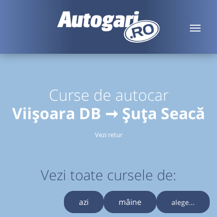
Curse de autocar
Viișoara DB ➞ Șuța Seacă
Vezi retur
Vezi toate cursele de:
azi
mâine
alege...