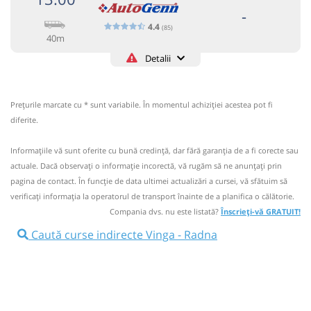
-
4.4
(85)
40m
Detalii
AUTOGENN
+40259471690
CDI TRANSPORT INTERN SI
Trimite email
INTERNATIONAL Filiala Oradea
Pagină operator
Prețurile marcate cu * sunt variabile. În momentul achiziției acestea pot fi
Opinii călători
diferite.
Circulă doar luni, marți, miercuri, joi și vineri
Informaţiile vă sunt oferite cu bună credinţă, dar fără garanţia de a fi corecte sau
+40259471690; +40740377212; +40723368312;
actuale. Dacă observați o informaţie incorectă, vă rugăm să ne anunțați prin
+40766950005
pagina de contact. În funcție de data ultimei actualizări a cursei, vă sfătuim să
verificaţi informaţia la operatorul de transport înainte de a planifica o călătorie.
Nu a circulat?
Semnalați aici
⤣
Compania dvs. nu este listată?
Înscrieți-vă GRATUIT!
NOU!
Pune poze din călătoria ta
Caută curse indirecte Vinga - Radna
13:00
Vinga
Centru
Microbuz: Timisoara - Arad - Deva
Afiseaza itinerariu