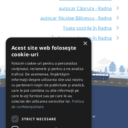
autocar Căpruța - Radna
autocar Nicolae Bălcescu - Radna
Toate sosirile în Radna
Închirieri autocare în Radna
×
Acest site web folosește
cookie-uri
Folosim cookie-uri pentru a personaliza
conținutul, reclamele și pentru a ne analiza
traficul. De asemenea, împărtășim
informații despre utilizarea site-ului nostru
cu partenerii noștri de publicitate și analiză,
care le pot combina cu alte informații pe
care le-ați furnizat sau pe care le-au
colectat din utilizarea serviciilor lor.
Politica
Pentru Călători
de confidențialitate
Pentru Transportatori
STRICT NECESARE