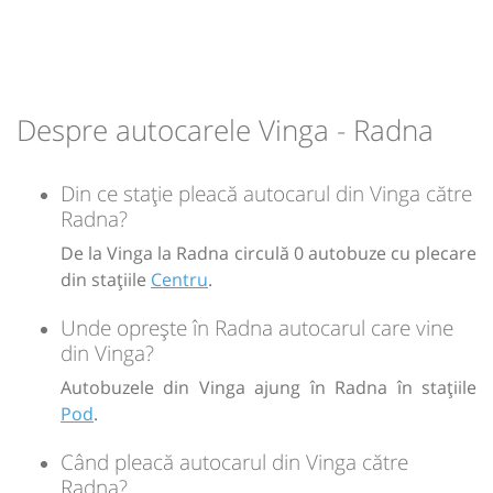
13:40
Radna
Pod
Durată:
Zile de circulație:
min
40
Despre autocarele Vinga - Radna
L
M
M
J
V
S
D
-
Din ce stație pleacă autocarul din Vinga către
Radna?
Sursa:
CDI TRANSPORT INTERN SI INTERNATIONAL Filiala Oradea
| Ultima
De la Vinga la Radna circulă 0 autobuze cu plecare
actualizare:
06/2026
din stațiile
Centru
.
Unde oprește în Radna autocarul care vine
din Vinga?
Autobuzele din Vinga ajung în Radna în stațiile
Pod
.
Când pleacă autocarul din Vinga către
Radna?