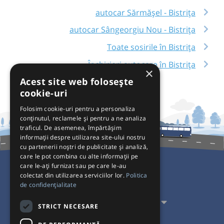
autocar Sărmășel - Bistrița
autocar Sângeorgiu Nou - Bistrița
Toate sosirile în Bistrița
Închirieri autocare în Bistrița
×
Acest site web folosește
cookie-uri
Folosim cookie-uri pentru a personaliza
conținutul, reclamele și pentru a ne analiza
traficul. De asemenea, împărtășim
informații despre utilizarea site-ului nostru
cu partenerii noștri de publicitate și analiză,
care le pot combina cu alte informații pe
care le-ați furnizat sau pe care le-au
colectat din utilizarea serviciilor lor.
Politica
Pentru Călători
de confidențialitate
Pentru Transportatori
STRICT NECESARE
Interacționăm