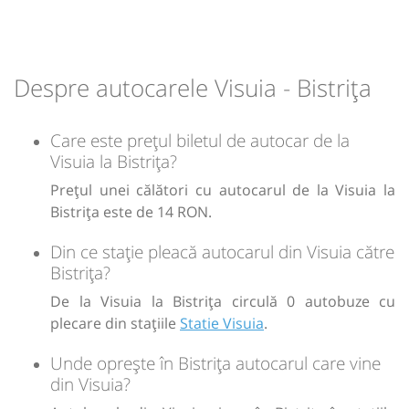
Durată:
Zile de circulație:
h
min
1
45
L
M
M
J
V
S
D
Despre autocarele Visuia - Bistrița
lei
14
Care este prețul biletul de autocar de la
Sursa:
Transmixt SA - Bistrita
| Ultima actualizare:
08/2020
Visuia la Bistrița?
Prețul unei călători cu autocarul de la Visuia la
Bistrița este de 14 RON.
Din ce stație pleacă autocarul din Visuia către
Bistrița?
De la Visuia la Bistrița circulă 0 autobuze cu
plecare din stațiile
Statie Visuia
.
Unde oprește în Bistrița autocarul care vine
din Visuia?