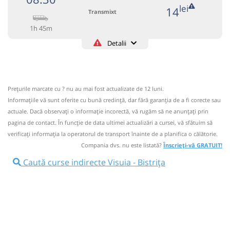
lei
14
Transmixt
1h 45m
Detalii
+4-0263-233.459
Transmixt
Trimite email
Transmixt SA - Bistrita
Pagină operator
Prețurile marcate cu ? nu au mai fost actualizate de 12 luni.
Informaţiile vă sunt oferite cu bună credinţă, dar fără garanţia de a fi corecte sau
Circulă doar luni, miercuri și vineri
actuale. Dacă observați o informaţie incorectă, vă rugăm să ne anunțați prin
Informaţii neactualizate de 6 ani.
Se zice că circulă
pagina de contact. În funcție de data ultimei actualizări a cursei, vă sfătuim să
(2 comentarii)
verificaţi informaţia la operatorul de transport înainte de a planifica o călătorie.
Compania dvs. nu este listată?
Înscrieți-vă GRATUIT!
08:30
Visuia
Statie Visuia
Caută curse indirecte Visuia - Bistrița
Microbuz: RETUR BISTRITA - Vermes - VISUIA
Afiseaza itinerariu
10:15
Bistrița
Dispecerat Transmixt