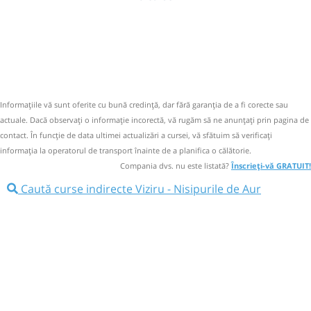
Informaţiile vă sunt oferite cu bună credinţă, dar fără garanţia de a fi corecte sau
actuale. Dacă observați o informaţie incorectă, vă rugăm să ne anunțați prin pagina de
contact. În funcție de data ultimei actualizări a cursei, vă sfătuim să verificaţi
informaţia la operatorul de transport înainte de a planifica o călătorie.
Compania dvs. nu este listată?
Înscrieți-vă GRATUIT!
Caută curse indirecte Viziru - Nisipurile de Aur