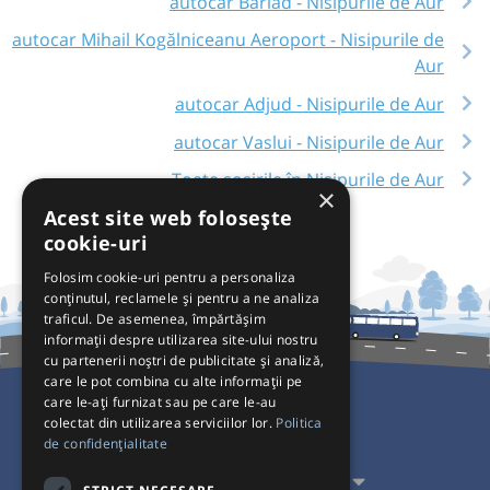
autocar Bârlad - Nisipurile de Aur
autocar Mihail Kogălniceanu Aeroport - Nisipurile de
Aur
autocar Adjud - Nisipurile de Aur
autocar Vaslui - Nisipurile de Aur
Toate sosirile în Nisipurile de Aur
×
Acest site web folosește
cookie-uri
Folosim cookie-uri pentru a personaliza
conținutul, reclamele și pentru a ne analiza
traficul. De asemenea, împărtășim
informații despre utilizarea site-ului nostru
cu partenerii noștri de publicitate și analiză,
care le pot combina cu alte informații pe
care le-ați furnizat sau pe care le-au
colectat din utilizarea serviciilor lor.
Politica
Pentru Călători
de confidențialitate
Pentru Transportatori