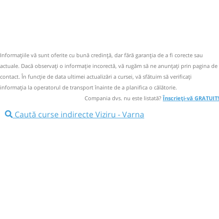
Informaţiile vă sunt oferite cu bună credinţă, dar fără garanţia de a fi corecte sau
actuale. Dacă observați o informaţie incorectă, vă rugăm să ne anunțați prin pagina de
contact. În funcție de data ultimei actualizări a cursei, vă sfătuim să verificaţi
informaţia la operatorul de transport înainte de a planifica o călătorie.
Compania dvs. nu este listată?
Înscrieți-vă GRATUIT!
Caută curse indirecte Viziru - Varna