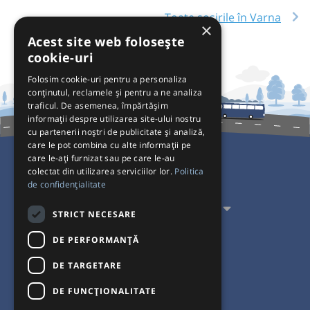
Toate sosirile în Varna
×
Acest site web folosește
cookie-uri
Folosim cookie-uri pentru a personaliza
conținutul, reclamele și pentru a ne analiza
traficul. De asemenea, împărtășim
informații despre utilizarea site-ului nostru
cu partenerii noștri de publicitate și analiză,
care le pot combina cu alte informații pe
care le-ați furnizat sau pe care le-au
colectat din utilizarea serviciilor lor.
Politica
Pentru Călători
de confidențialitate
Pentru Transportatori
STRICT NECESARE
Interacționăm
DE PERFORMANȚĂ
DE TARGETARE
Acceptăm plăți cu
DE FUNCŢIONALITATE