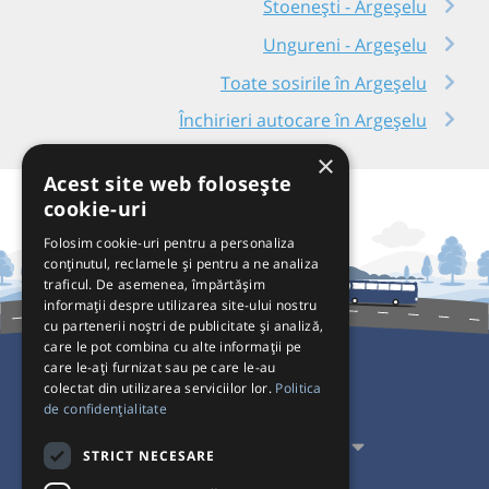
Stoenești - Argeșelu
Ungureni - Argeșelu
Toate sosirile în Argeșelu
Închirieri autocare în Argeșelu
×
Acest site web folosește
cookie-uri
Folosim cookie-uri pentru a personaliza
conținutul, reclamele și pentru a ne analiza
traficul. De asemenea, împărtășim
informații despre utilizarea site-ului nostru
cu partenerii noștri de publicitate și analiză,
care le pot combina cu alte informații pe
care le-ați furnizat sau pe care le-au
colectat din utilizarea serviciilor lor.
Politica
Pentru Călători
de confidențialitate
Pentru Transportatori
STRICT NECESARE