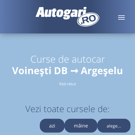
Curse de autocar
Voinești DB ➞ Argeșelu
Vezi retur
Vezi toate cursele de:
azi
mâine
alege...