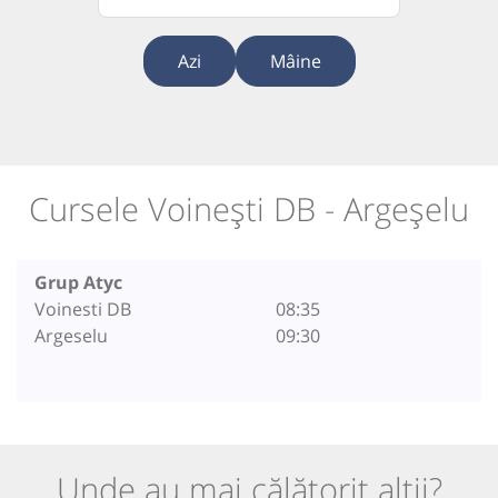
Azi
Mâine
Cursele Voinești DB - Argeșelu
Grup Atyc
Voinesti DB
08:35
Argeselu
09:30
Unde au mai călătorit alții?