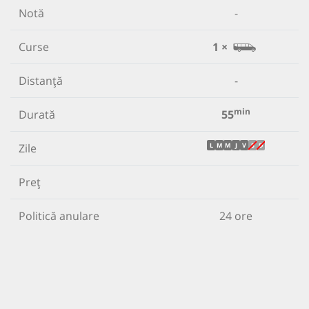
Notă
-
Curse
1 ×
Distanță
-
min
Durată
55
Zile
L
M
M
J
V
S
D
Preț
Politică anulare
24 ore