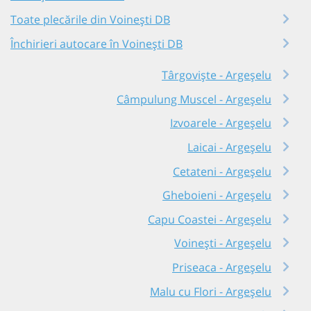
Toate plecările din Voinești DB
Închirieri autocare în Voinești DB
Târgoviște - Argeșelu
Câmpulung Muscel - Argeșelu
Izvoarele - Argeșelu
Laicai - Argeșelu
Cetateni - Argeșelu
Gheboieni - Argeșelu
Capu Coastei - Argeșelu
Voinești - Argeșelu
Priseaca - Argeșelu
Malu cu Flori - Argeșelu