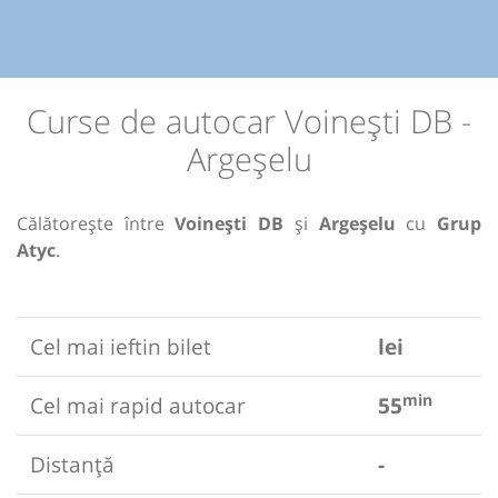
Curse de autocar Voinești DB -
Argeșelu
Călătorește între
Voinești DB
și
Argeșelu
cu
Grup
Atyc
.
Cel mai ieftin bilet
lei
min
Cel mai rapid autocar
55
Distanță
-