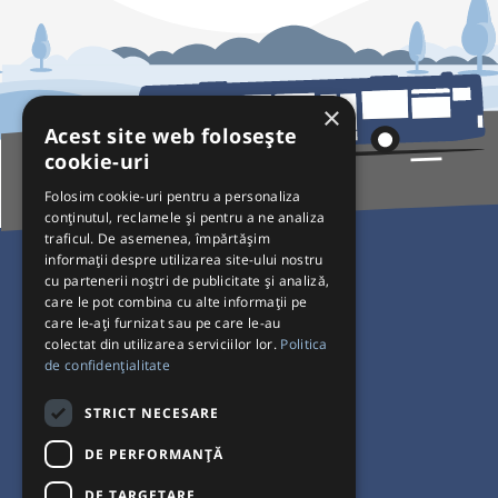
×
Acest site web folosește
cookie-uri
Folosim cookie-uri pentru a personaliza
conținutul, reclamele și pentru a ne analiza
traficul. De asemenea, împărtășim
Pentru Călători
informații despre utilizarea site-ului nostru
cu partenerii noștri de publicitate și analiză,
Curse autobuz
care le pot combina cu alte informații pe
care le-ați furnizat sau pe care le-au
Plecări/Sosiri
colectat din utilizarea serviciilor lor.
Politica
Program operatori
de confidențialitate
Termeni și condiții
STRICT NECESARE
Setări de cookie-uri
DE PERFORMANȚĂ
DE TARGETARE