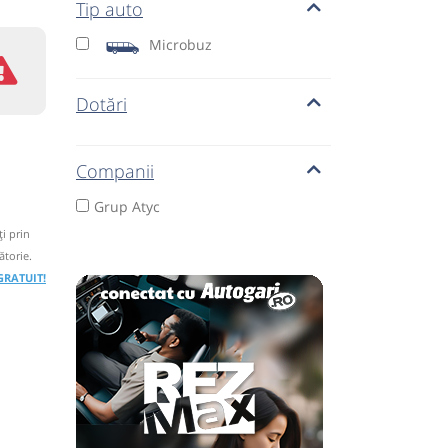
Tip auto
Microbuz
Dotări
Companii
Grup Atyc
i prin
ătorie.
 GRATUIT!