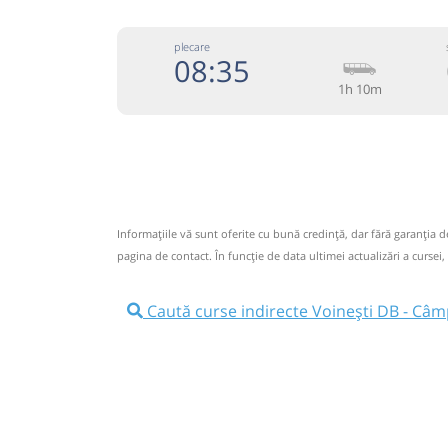
plecare
08:35
1h 10m
074333
Grup Atyc
Trimite
GRUP ATYC SRL
Pagină
Informaţiile vă sunt oferite cu bună credinţă, dar fără garanţia 
Circulă doar luni, marți, miercuri, joi și vineri
pagina de contact. În funcție de data ultimei actualizări a cursei,
Nu a circulat?
Semnalați aici
⤣
NOU!
Pune poze din călătoria ta
Caută curse indirecte Voinești DB - Câ
08:35
Voinești DB
Centru
Microbuz: # Targoviste-Campulung 
Afiseaza itinerariu