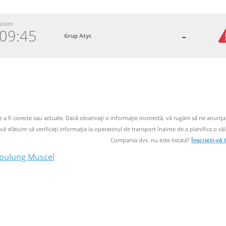
sosire
09:45
-
Grup Atyc
5888
 email
 operator
de a fi corecte sau actuale. Dacă observați o informaţie incorectă, vă rugăm să ne anunțaț
 vă sfătuim să verificaţi informaţia la operatorul de transport înainte de a planifica o căl
Compania dvs. nu este listată?
Înscrieți-vă
mpulung Muscel
Muscel