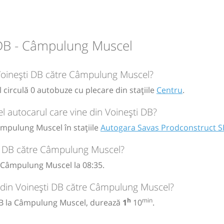
Savas
 DB - Câmpulung Muscel
circulație:
M
M
J
V
S
D
 Voinești DB către Câmpulung Muscel?
circulă 0 autobuze cu plecare din stațiile
Centru
.
autocarul care vine din Voinești DB?
âmpulung Muscel în stațiile
Autogara Savas Prodconstruct S
ti DB către Câmpulung Muscel?
 Câmpulung Muscel la 08:35.
l din Voinești DB către Câmpulung Muscel?
h
min
 DB la Câmpulung Muscel, durează
1
10
.