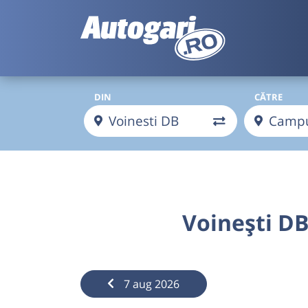
DIN
CĂTRE
Voinești D
7 aug 2026