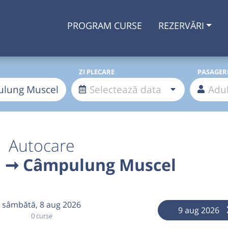
PROGRAM CURSE
REZERVĂRI
ZI PLECARE
PASAGER
Autocare
B ➞ Câmpulung Muscel
sâmbătă,
8 aug 2026
9 aug 2026
0 curse