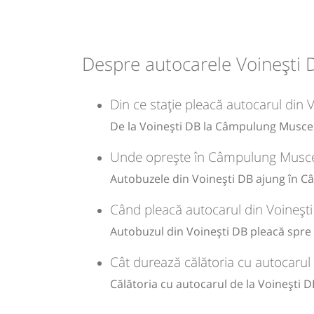
09:45
Câmpulung Muscel
Autogara 
Prodconstruct SRL
Despre autocarele Voinești
Durată:
Zile de 
h
min
1
10
L
Din ce stație pleacă autocarul din
De la Voinești DB la Câmpulung Muscel 
-
Unde oprește în Câmpulung Muscel 
Sursa:
GRUP ATYC SRL
| Ultima actualizare:
11/2025
Autobuzele din Voinești DB ajung în C
Când pleacă autocarul din Voineș
Autobuzul din Voinești DB pleacă spre
Cât durează călătoria cu autocaru
Călătoria cu autocarul de la Voinești