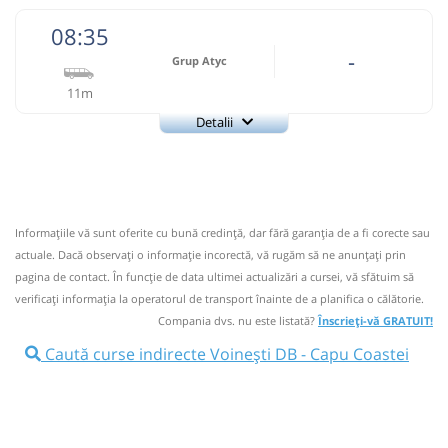
08:35
-
Grup Atyc
11m
Detalii
0743335888
Grup Atyc
Trimite email
GRUP ATYC SRL
Pagină operator
Informaţiile vă sunt oferite cu bună credinţă, dar fără garanţia de a fi corecte sau
Nu a circulat?
Semnalați aici
⤣
actuale. Dacă observați o informaţie incorectă, vă rugăm să ne anunțați prin
NOU!
Pune poze din călătoria ta
pagina de contact. În funcție de data ultimei actualizări a cursei, vă sfătuim să
verificaţi informaţia la operatorul de transport înainte de a planifica o călătorie.
08:35
Voinești DB
Centru
Compania dvs. nu este listată?
Înscrieți-vă GRATUIT!
Microbuz: # Targoviste-Campulung Muscel
Caută curse indirecte Voinești DB - Capu Coastei
Afiseaza itinerariu
08:46
Capu Coastei
Capu Coastei