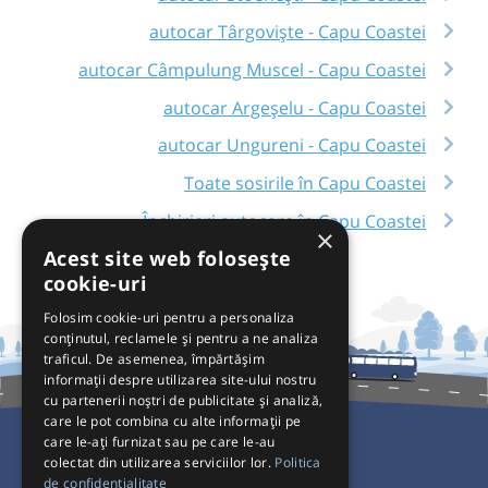
autocar Târgoviște - Capu Coastei
autocar Câmpulung Muscel - Capu Coastei
autocar Argeșelu - Capu Coastei
autocar Ungureni - Capu Coastei
Toate sosirile în Capu Coastei
Închirieri autocare în Capu Coastei
×
Acest site web folosește
cookie-uri
Folosim cookie-uri pentru a personaliza
conținutul, reclamele și pentru a ne analiza
traficul. De asemenea, împărtășim
informații despre utilizarea site-ului nostru
cu partenerii noștri de publicitate și analiză,
care le pot combina cu alte informații pe
care le-ați furnizat sau pe care le-au
colectat din utilizarea serviciilor lor.
Politica
Pentru Călători
de confidențialitate