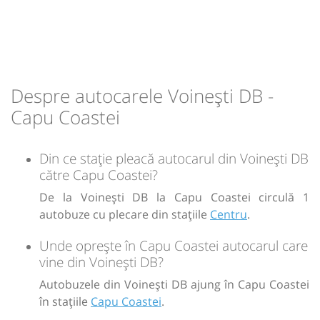
Durată:
Zile de circulație:
min
11
L
M
M
J
V
S
D
-
Despre autocarele Voinești DB -
Capu Coastei
Sursa:
GRUP ATYC SRL
| Ultima actualizare:
11/2025
Din ce stație pleacă autocarul din Voinești DB
către Capu Coastei?
De la Voinești DB la Capu Coastei circulă 1
autobuze cu plecare din stațiile
Centru
.
Unde oprește în Capu Coastei autocarul care
vine din Voinești DB?
Autobuzele din Voinești DB ajung în Capu Coastei
în stațiile
Capu Coastei
.