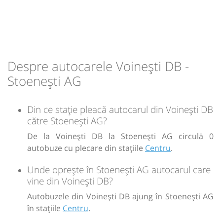
09:15
Stoenești AG
Centru
Durată:
Zile de circulație:
min
40
L
M
M
J
V
S
D
Despre autocarele Voinești DB -
-
Stoenești AG
Sursa:
GRUP ATYC SRL
| Ultima actualizare:
11/2025
Din ce stație pleacă autocarul din Voinești DB
către Stoenești AG?
De la Voinești DB la Stoenești AG circulă 0
autobuze cu plecare din stațiile
Centru
.
Unde oprește în Stoenești AG autocarul care
vine din Voinești DB?
Autobuzele din Voinești DB ajung în Stoenești AG
în stațiile
Centru
.