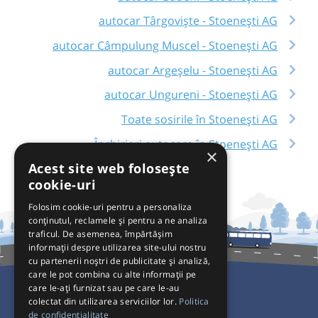
autocar Târgoviște - Stoenești AG
autocar Câmpulung Muscel - Stoenești AG
autocar Argeșelu - Stoenești AG
autocar Ungureni - Stoenești AG
Toate sosirile în Stoenești AG
Închirieri autocare în Stoenești AG
×
Acest site web folosește
cookie-uri
Folosim cookie-uri pentru a personaliza
conținutul, reclamele și pentru a ne analiza
traficul. De asemenea, împărtășim
informații despre utilizarea site-ului nostru
cu partenerii noștri de publicitate și analiză,
care le pot combina cu alte informații pe
care le-ați furnizat sau pe care le-au
colectat din utilizarea serviciilor lor.
Politica
Pentru Călători
de confidențialitate