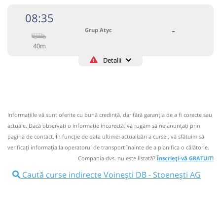
08:35
-
Grup Atyc
40m
Detalii
0743335888
Grup Atyc
Trimite email
GRUP ATYC SRL
Pagină operator
Informaţiile vă sunt oferite cu bună credinţă, dar fără garanţia de a fi corecte sau
Circulă doar luni, marți, miercuri, joi și vineri
actuale. Dacă observați o informaţie incorectă, vă rugăm să ne anunțați prin
Nu a circulat?
Semnalați aici
pagina de contact. În funcție de data ultimei actualizări a cursei, vă sfătuim să
⤣
verificaţi informaţia la operatorul de transport înainte de a planifica o călătorie.
NOU!
Pune poze din călătoria ta
Compania dvs. nu este listată?
Înscrieți-vă GRATUIT!
08:35
Voinești DB
Centru
Caută curse indirecte Voinești DB - Stoenești AG
Microbuz: # Targoviste-Campulung Muscel
Afiseaza itinerariu