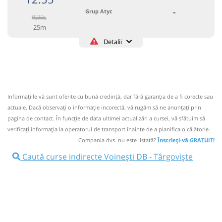
-
Grup Atyc
25m
Detalii
0743335888
Grup Atyc
Trimite email
GRUP ATYC SRL
Pagină operator
Informaţiile vă sunt oferite cu bună credinţă, dar fără garanţia de a fi corecte sau
Circulă doar luni, marți, miercuri, joi și vineri
actuale. Dacă observați o informaţie incorectă, vă rugăm să ne anunțați prin
Nu a circulat?
Semnalați aici
pagina de contact. În funcție de data ultimei actualizări a cursei, vă sfătuim să
⤣
verificaţi informaţia la operatorul de transport înainte de a planifica o călătorie.
NOU!
Pune poze din călătoria ta
Compania dvs. nu este listată?
Înscrieți-vă GRATUIT!
12:55
Voinești DB
Centru
Caută curse indirecte Voinești DB - Târgoviște
Microbuz: * Campulung Muscel-Targoviste
Afiseaza itinerariu
Grup Atyc - Str.Cimpulung Nr.126
13:20