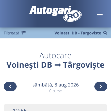
Filtrează
Voinesti DB - Targoviste
Autocare
Voinești DB ➞ Târgoviște
sâmbătă,
8 aug 2026
0 curse
12:55