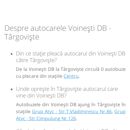
13:20
Târgoviște
Grup Atyc -
Str.T.Vladimirescu Nr.86
Despre autocarele Voinești DB -
Durată:
Zile de circulație:
min
25
Târgoviște
L
M
M
J
V
S
D
Din ce stație pleacă autocarul din Voinești DB
-
către Târgoviște?
Sursa:
De la Voinești DB la Târgoviște circulă 0 autobuze
GRUP ATYC SRL
| Ultima actualizare:
11/2025
cu plecare din stațiile
Centru
.
Unde oprește în Târgoviște autocarul care
vine din Voinești DB?
Autobuzele din Voinești DB ajung în Târgoviște în
stațiile
Grup Atyc - Str.T.Vladimirescu Nr.86
,
Grup
Atyc - Str.Cimpulung Nr.126
.