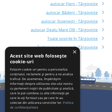
autocar Fieni - Târgoviște
autocar Bădeni - Târgoviște
autocar Stoenești - Târgoviște
autocar Dealu Mare DB - Târgoviște
Toate sosirile în Târgoviște
Închirieri autocare în Târgoviște
×
Acest site web folosește
cookie-uri
Folosim cookie-uri pentru a personaliza
conținutul, reclamele și pentru a ne analiza
traficul. De asemenea, împărtășim
informații despre utilizarea site-ului nostru
cu partenerii noștri de publicitate și analiză,
care le pot combina cu alte informații pe
care le-ați furnizat sau pe care le-au
colectat din utilizarea serviciilor lor.
Politica
Pentru Călători
de confidențialitate