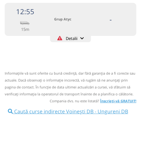
12:55
-
Grup Atyc
15m
Detalii
0743335888
Grup Atyc
Trimite email
GRUP ATYC SRL
Pagină operator
Informaţiile vă sunt oferite cu bună credinţă, dar fără garanţia de a fi corecte sau
Circulă doar luni, marți, miercuri, joi și vineri
actuale. Dacă observați o informaţie incorectă, vă rugăm să ne anunțați prin
Nu a circulat?
Semnalați aici
pagina de contact. În funcție de data ultimei actualizări a cursei, vă sfătuim să
⤣
verificaţi informaţia la operatorul de transport înainte de a planifica o călătorie.
NOU!
Pune poze din călătoria ta
Compania dvs. nu este listată?
Înscrieți-vă GRATUIT!
12:55
Voinești DB
Centru
Caută curse indirecte Voinești DB - Ungureni DB
Microbuz: * Campulung Muscel-Targoviste
Afiseaza itinerariu