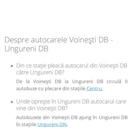
13:10
Ungureni DB
Ungureni DN
Durată:
Zile de circulație:
min
15
L
M
M
J
V
S
D
Despre autocarele Voinești DB -
-
Ungureni DB
Sursa:
GRUP ATYC SRL
| Ultima actualizare:
11/2025
Din ce stație pleacă autocarul din Voinești DB
către Ungureni DB?
De la Voinești DB la Ungureni DB circulă 0
autobuze cu plecare din stațiile
Centru
.
Unde oprește în Ungureni DB autocarul care
vine din Voinești DB?
Autobuzele din Voinești DB ajung în Ungureni DB
în stațiile
Ungureni DN
.