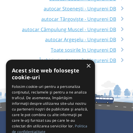
autocar Stoenești - Ungureni DB
autocar Târgoviște - Ungureni DB
autocar Câmpulung Muscel - Ungureni DB
autocar Argeșelu - Ungureni DB
Toate sosirile în Ungureni DB
Închirieri autocare în Ungureni DB
×
Acest site web folosește
cookie-uri
Folosim cookie-uri pentru a personaliza
conținutul, reclamele și pentru a ne analiza
traficul. De asemenea, împărtășim
informații despre utilizarea site-ului nostru
cu partenerii noștri de publicitate și analiză,
care le pot combina cu alte informații pe
care le-ați furnizat sau pe care le-au
colectat din utilizarea serviciilor lor.
Politica
Pentru Călători
de confidențialitate