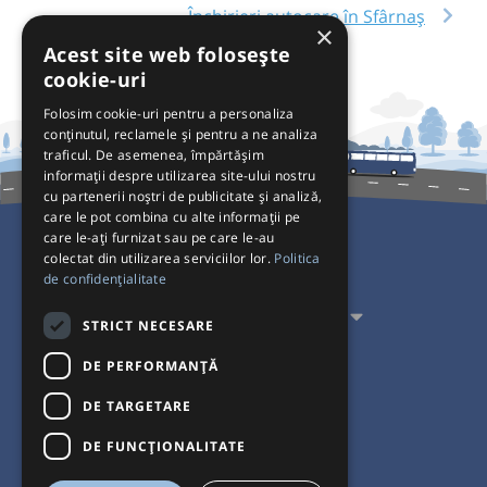
Închirieri autocare în Sfârnaș
×
Acest site web folosește
cookie-uri
Folosim cookie-uri pentru a personaliza
conținutul, reclamele și pentru a ne analiza
traficul. De asemenea, împărtășim
informații despre utilizarea site-ului nostru
cu partenerii noștri de publicitate și analiză,
care le pot combina cu alte informații pe
care le-ați furnizat sau pe care le-au
colectat din utilizarea serviciilor lor.
Politica
Pentru Călători
de confidențialitate
Pentru Transportatori
STRICT NECESARE
Interacționăm
DE PERFORMANȚĂ
DE TARGETARE
Acceptăm plăți cu
DE FUNCŢIONALITATE