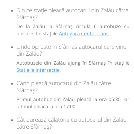
Din ce stație pleacă autocarul din Zalău către
Sursa:
Tur Cento Trans
| Ultima actualizare:
07/2026
Sfârnaș?
De la Zalău la Sfârnaș circulă 6 autobuze cu
plecare din stațiile
Autogara Cento Trans
.
Unde oprește în Sfârnaș autocarul care vine
din Zalău?
Autobuzele din Zalău ajung în Sfârnaș în stațiile
Statie la intersectie
.
Când pleacă autocarul din Zalău către
Sfârnaș?
Primul autobuz din Zalău pleacă la ora 05:30, iar
ultimul pleacă la ora 17:00.
Cât durează călătoria cu autocarul din Zalău
către Sfârnaș?