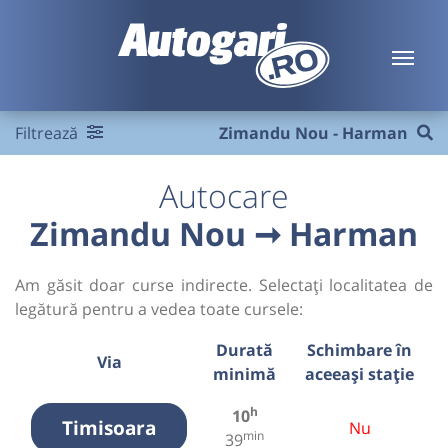
Filtrează
Zimandu Nou - Harman
Autocare
Zimandu Nou ➞ Harman
Am găsit doar curse indirecte. Selectați localitatea de
legătură pentru a vedea toate cursele:
Durată
Schimbare în
Via
minimă
aceeași stație
h
10
Timisoara
Nu
min
39