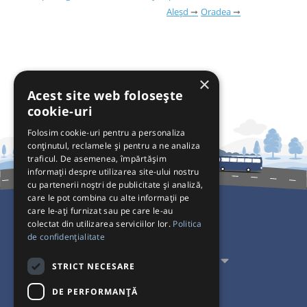
Aleșd
Oradea
×
Acest site web folosește
cookie-uri
Folosim cookie-uri pentru a personaliza
conținutul, reclamele și pentru a ne analiza
traficul. De asemenea, împărtășim
informații despre utilizarea site-ului nostru
cu partenerii noștri de publicitate și analiză,
care le pot combina cu alte informații pe
care le-ați furnizat sau pe care le-au
colectat din utilizarea serviciilor lor.
Politica
Pentru Călători
de confidențialitate
Pentru Transportatori
STRICT NECESARE
Interacționăm
DE PERFORMANȚĂ