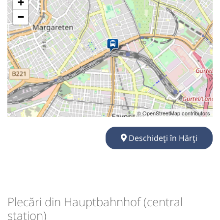
+
−
© OpenStreetMap contributors
Deschideți în Hărți
Plecări din Hauptbahnhof (central
station)