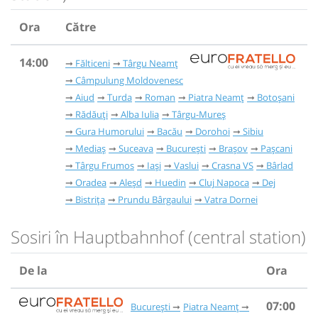
Ora
Către
14:00
Fălticeni
Târgu Neamț
Câmpulung Moldovenesc
Aiud
Turda
Roman
Piatra Neamț
Botoșani
Rădăuți
Alba Iulia
Târgu-Mureș
Gura Humorului
Bacău
Dorohoi
Sibiu
Mediaș
Suceava
București
Brașov
Pașcani
Târgu Frumos
Iași
Vaslui
Crasna VS
Bârlad
Oradea
Aleșd
Huedin
Cluj Napoca
Dej
Bistrița
Prundu Bârgaului
Vatra Dornei
Sosiri în Hauptbahnhof (central station)
De la
Ora
07:00
București
Piatra Neamț