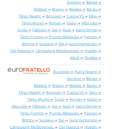
Dorohoi
Bârlad
Rădăuți
Brașov
Mediaș
Bacău
Târgu Neamț
Botoșani
Crasna VS
Sibiu
Târgu-Mureș
Roman
Vaslui
Alba Iulia
Turda
Fălticeni
Iași
Aiud
Vatra Dornei
Târgu Frumos
Prundu Bârgaului
Pașcani
Bistrița
Suceava
Dej
Gura Humorului
Cluj Napoca
Câmpulung Moldovenesc
Huedin
Aleșd
Oradea
București
Piatra Neamț
Dorohoi
Bârlad
Rădăuți
Brașov
Mediaș
Bacău
Târgu Neamț
Botoșani
Crasna VS
Sibiu
Târgu-Mureș
Turda
Roman
Vaslui
Alba Iulia
Fălticeni
Iași
Aiud
Vatra Dornei
Târgu Frumos
Prundu Bârgaului
Pașcani
Bistrița
Suceava
Dej
Gura Humorului
Câmpulung Moldovenesc
Cluj Napoca
Huedin