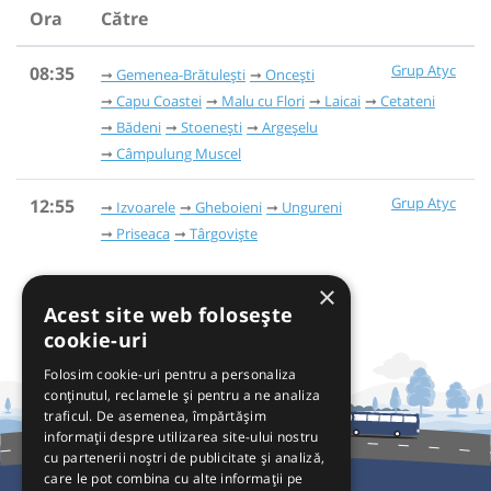
Ora
Către
Grup Atyc
08:35
Gemenea-Brătulești
Oncești
Capu Coastei
Malu cu Flori
Laicai
Cetateni
Bădeni
Stoenești
Argeșelu
Câmpulung Muscel
Grup Atyc
12:55
Izvoarele
Gheboieni
Ungureni
Priseaca
Târgoviște
×
Acest site web folosește
cookie-uri
Folosim cookie-uri pentru a personaliza
conținutul, reclamele și pentru a ne analiza
traficul. De asemenea, împărtășim
informații despre utilizarea site-ului nostru
cu partenerii noștri de publicitate și analiză,
care le pot combina cu alte informații pe