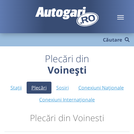
Căutare
Plecări din
Voinești
Stații
Plecări
Sosiri
Conexiuni Naționale
Conexiuni Internaționale
Plecări din Voinesti