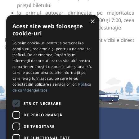
prețul biletului
Ia primul autocar dimineața; pe majoritatea
×
rutelor, prima cursă pleacă între 6:00 și 7:00, ceea
Acest site web folosește
ce înseamnă că la 9–10 ești deja la destinație
cookie-uri
Pe Autogari.ro, prețurile cu reducere sunt vizibile direct
Folosim cookie-uri pentru a personaliza
în programul curselor.
conținutul, reclamele și pentru a ne analiza
traficul. De asemenea, împărtășim
informații despre utilizarea site-ului nostru
cu partenerii noștri de publicitate și analiză,
care le pot combina cu alte informații pe
care le-ați furnizat sau pe care le-au
colectat din utilizarea serviciilor lor.
Politica
de confidențialitate
STRICT NECESARE
DE PERFORMANȚĂ
DE TARGETARE
Pentru Călători
DE FUNCŢIONALITATE