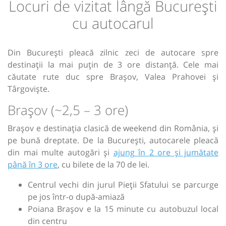
Locuri de vizitat lângă București
cu autocarul
Din București pleacă zilnic zeci de autocare spre
destinații la mai puțin de 3 ore distanță. Cele mai
căutate rute duc spre Brașov, Valea Prahovei și
Târgoviște.
Brașov (~2,5 – 3 ore)
Brașov e destinația clasică de weekend din România, și
pe bună dreptate. De la București, autocarele pleacă
din mai multe autogări și
ajung în 2 ore și jumătate
până în 3 ore
, cu bilete de la 70 de lei.
Centrul vechi din jurul Pieții Sfatului se parcurge
pe jos într-o după-amiază
Poiana Brașov e la 15 minute cu autobuzul local
din centru