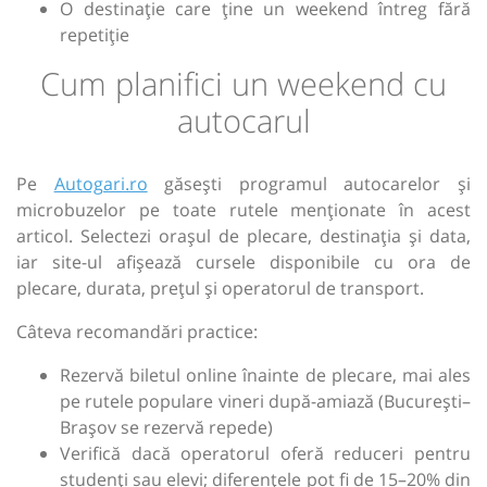
O destinație care ține un weekend întreg fără
repetiție
Cum planifici un weekend cu
autocarul
Pe
Autogari.ro
găsești programul autocarelor și
microbuzelor pe toate rutele menționate în acest
articol. Selectezi orașul de plecare, destinația și data,
iar site-ul afișează cursele disponibile cu ora de
plecare, durata, prețul și operatorul de transport.
Câteva recomandări practice:
Rezervă biletul online înainte de plecare, mai ales
pe rutele populare vineri după-amiază (București–
Brașov se rezervă repede)
Verifică dacă operatorul oferă reduceri pentru
studenți sau elevi; diferențele pot fi de 15–20% din