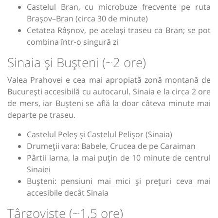
Castelul Bran, cu microbuze frecvente pe ruta
Brașov–Bran (circa 30 de minute)
Cetatea Râșnov, pe același traseu ca Bran; se pot
combina într-o singură zi
Sinaia și Bușteni (~2 ore)
Valea Prahovei e cea mai apropiată zonă montană de
București accesibilă cu autocarul. Sinaia e la circa 2 ore
de mers, iar Bușteni se află la doar câteva minute mai
departe pe traseu.
Castelul Peleș și Castelul Pelișor (Sinaia)
Drumeții vara: Babele, Crucea de pe Caraiman
Pârtii iarna, la mai puțin de 10 minute de centrul
Sinaiei
Bușteni: pensiuni mai mici și prețuri ceva mai
accesibile decât Sinaia
Târgoviște (~1,5 ore)