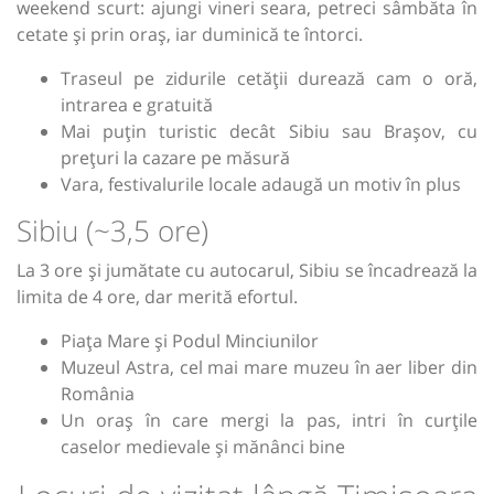
weekend scurt: ajungi vineri seara, petreci sâmbăta în
cetate și prin oraș, iar duminică te întorci.
Traseul pe zidurile cetății durează cam o oră,
intrarea e gratuită
Mai puțin turistic decât Sibiu sau Brașov, cu
prețuri la cazare pe măsură
Vara, festivalurile locale adaugă un motiv în plus
Sibiu (~3,5 ore)
La 3 ore și jumătate cu autocarul, Sibiu se încadrează la
limita de 4 ore, dar merită efortul.
Piața Mare și Podul Minciunilor
Muzeul Astra, cel mai mare muzeu în aer liber din
România
Un oraș în care mergi la pas, intri în curțile
caselor medievale și mănânci bine