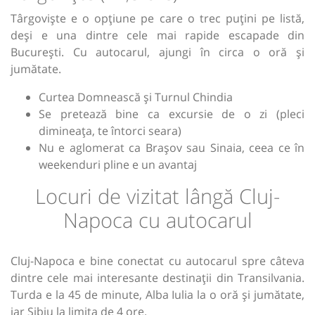
Târgoviște e o opțiune pe care o trec puțini pe listă,
deși e una dintre cele mai rapide escapade din
București. Cu autocarul, ajungi în circa o oră și
jumătate.
Curtea Domnească și Turnul Chindia
Se pretează bine ca excursie de o zi (pleci
dimineața, te întorci seara)
Nu e aglomerat ca Brașov sau Sinaia, ceea ce în
weekenduri pline e un avantaj
Locuri de vizitat lângă Cluj-
Napoca cu autocarul
Cluj-Napoca e bine conectat cu autocarul spre câteva
dintre cele mai interesante destinații din Transilvania.
Turda e la 45 de minute, Alba Iulia la o oră și jumătate,
iar Sibiu la limita de 4 ore.