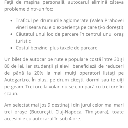
Față de mașina personală, autocarul elimină câteva
probleme dintr-un foc:
Traficul pe drumurile aglomerate (Valea Prahovei
vineri seara nu e o experiență pe care ți-o dorești)
Căutatul unui loc de parcare în centrul unui oraș
turistic
Costul benzinei plus taxele de parcare
Un bilet de autocar pe rutele populare costă între 30 și
80 de lei, iar studenții și elevii beneficiază de reduceri
de până la 20% la mai mulți operatori listați pe
Autogari.ro. În plus, pe drum citești, dormi sau te uiți
pe geam. Trei ore la volan nu se compară cu trei ore în
scaun.
Am selectat mai jos 9 destinații din jurul celor mai mari
trei orașe (București, Cluj-Napoca, Timișoara), toate
accesibile cu autocarul în sub 4 ore.