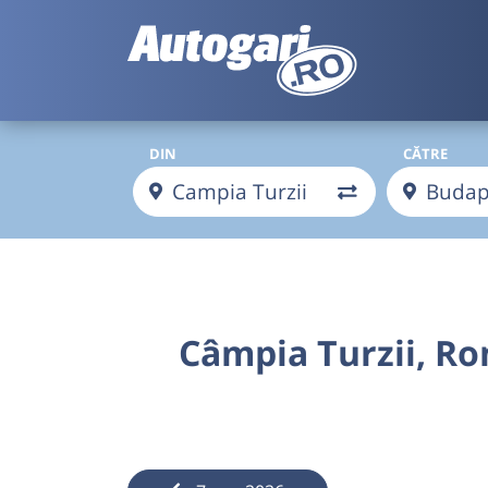
DIN
CĂTRE
Câmpia Turzii, R