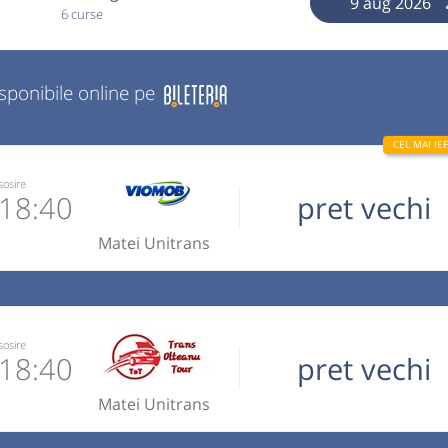
9 aug 2026
6 curse
isponibile online pe
sosire
18:40
pret vechi
Matei Unitrans
0491143
 operator
sosire
18:40
pret vechi
u doua zile
epuizarea
Matei Unitrans
ele 08:30 -
ntre orele