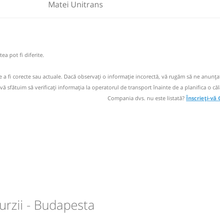
Matei Unitrans
km 19
buie sa fie
, veti fi
M
M
J
V
S
D
 la numarul
e. Va rugam
9-149.020
circulație:
 corect si
operator
 email
M
M
J
V
S
D
ea pot fi diferite.
 operator
a numai pe
de a fi corecte sau actuale. Dacă observați o informaţie incorectă, vă rugăm să ne anunțaț
buie sa fie
, veti fi
luj
 vă sfătuim să verificaţi informaţia la operatorul de transport înainte de a planifica o căl
 la numarul
Compania dvs. nu este listată?
Înscrieți-vă
RL
e. Va rugam
 corect si
ria -
luj
RL
km 19
 email
rzii - Budapesta
ria -
 operator