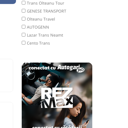
Trans Olteanu Tour
GENESE TRANSPORT
Olteanu Travel
AUTOGENN
Lazar Trans Neamt
Cento Trans