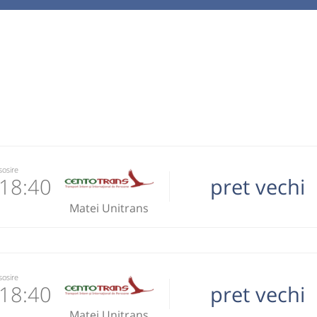
770870
 operator
ori doar cu
kOil
sosire
18:40
pret vechi
Matei Unitrans
9-149.020
operator
 email
sosire
18:40
pret vechi
 operator
a numai pe
Matei Unitrans