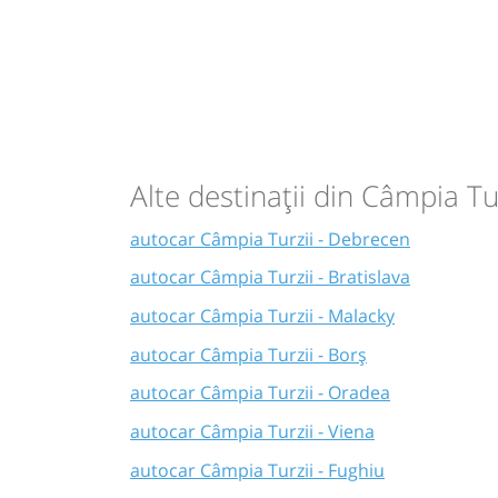
Germania - Franta - Spania
Durată:
Zile de 
Dotări:
h
min
10
35
L
Afiseaza itinerariu
18:40
Budapesta
Peco Shell, M0, 
pret
(McDonald's)
vechi
Alte destinații din Câmpia Tu
Durată:
Zile de 
h
min
9
20
L
Ultima actualizare:
01/1970
autocar Câmpia Turzii - Debrecen
autocar Câmpia Turzii - Bratislava
pret
autocar Câmpia Turzii - Malacky
vechi
autocar Câmpia Turzii - Borș
autocar Câmpia Turzii - Oradea
Ultima actualizare:
01/1970
autocar Câmpia Turzii - Viena
autocar Câmpia Turzii - Fughiu