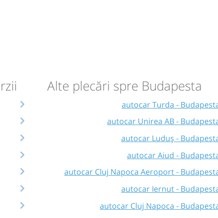
circulație:
M
M
J
V
S
D
km 19
rzii
circulație:
Alte plecări spre Budapesta
M
M
J
V
S
D
autocar Turda - Budapest
autocar Unirea AB - Budapest
autocar Luduș - Budapest
autocar Aiud - Budapest
autocar Cluj Napoca Aeroport - Budapest
autocar Iernut - Budapest
autocar Cluj Napoca - Budapest