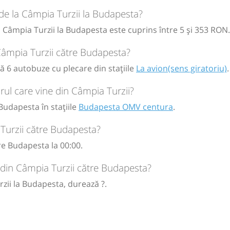
circulație:
 de la Câmpia Turzii la Budapesta?
, veti fi
M
M
J
V
S
D
 la numarul
a Câmpia Turzii la Budapesta este cuprins între 5 și 353 RON.
e. Va rugam
 corect si
km 19
 Câmpia Turzii către Budapesta?
 email
ă 6 autobuze cu plecare din stațiile
 operator
La avion(sens giratoriu)
.
circulație:
ul care vine din Câmpia Turzii?
, veti fi
M
M
J
V
S
D
 la numarul
Budapesta în stațiile
Budapesta OMV centura
.
RL
e. Va rugam
 corect si
Turzii către Budapesta?
ria -
re Budapesta la 00:00.
 din Câmpia Turzii către Budapesta?
zii la Budapesta, durează ?.
RL
km 19
ria -