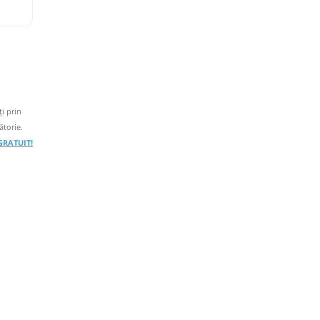
i prin
ătorie.
 GRATUIT!