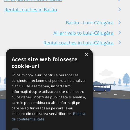
Rental coaches in Bacău
Bacău - Luizi-Călugăra
All arrivals to Luizi-Călugăra
Rental coaches in Luizi-Călugăra
×
Acest site web folosește
cookie-uri
Folosim cookie-uri pentru a personaliza
conținutul, reclamele și pentru a ne analiza
traficul. De asemenea, împărtășim
informații despre utilizarea site-ului nostru
cu partenerii noștri de publicitate și analiză,
care le pot combina cu alte informații pe
care le-ați furnizat sau pe care le-au
colectat din utilizarea serviciilor lor.
Politica
For passengers
de confidențialitate
For Operators