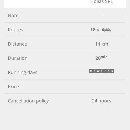
Holias SRL
Note
-
Routes
18 ×
Distance
11
km
min
Duration
20
Running days
M
T
W
T
F
S
S
Price
Cancellation policy
24 hours