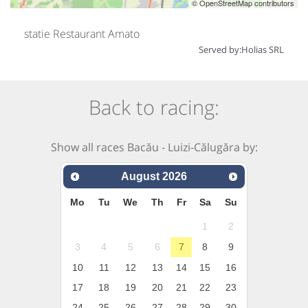
© OpenStreetMap contributors
statie Restaurant Amato
Served by:
Holias SRL
Back to racing:
Show all races Bacău - Luizi-Călugăra by:
August
2026
Mo
Tu
We
Th
Fr
Sa
Su
1
2
3
4
5
6
7
8
9
10
11
12
13
14
15
16
17
18
19
20
21
22
23
24
25
26
27
28
29
30