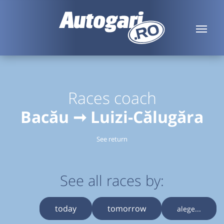
Races coach
Bacău ➞ Luizi-Călugăra
See return
See all races by:
today
tomorrow
alege...