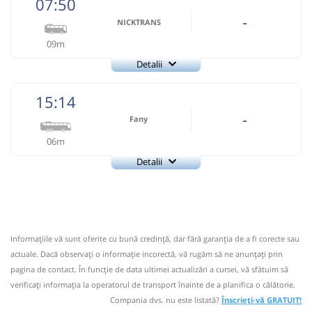
07:50
Ariesul SA
Pagină operator
-
NICKTRANS
09m
Informaţii neactualizate de 2 ani.
Spuneți-ne dacă mai
circulă.
(10 comentarii)
Detalii
+40748106106
NICKTRANS
Trimite email
07:10
Baia de Arieș
Statie Autobuz
15:14
Nicktrans SRL Suceava
Pagină operator
-
Fany
Autocar: Campeni - Cluj Napoca
Dotări:
06m
Nu a circulat?
Semnalați aici
(
un comentariu
)
⤣
Afiseaza itinerariu
Detalii
NOU!
Pune poze din călătoria ta
Fany
Trimite email
07:15
Sartăș
Statie Autobuz
07:50
Baia de Arieș
Statie Autobuz
Fany Prestari Servicii SRL
Pagină operator
Midibus:
3737
RETUR Suceava - Brad
Durată:
Zile de circulație:
Afiseaza itinerariu
Informaţiile vă sunt oferite cu bună credinţă, dar fără garanţia de a fi corecte sau
3737
Nu a circulat?
Semnalați aici
min
05
⤣
L
M
M
J
V
S
D
actuale. Dacă observați o informaţie incorectă, vă rugăm să ne anunțați prin
NOU!
Pune poze din călătoria ta
pagina de contact. În funcție de data ultimei actualizări a cursei, vă sfătuim să
07:59
Sartăș
Statie Autobuz
verificaţi informaţia la operatorul de transport înainte de a planifica o călătorie.
lei
3
15:14
Baia de Arieș
Statie Baia De Aries
Compania dvs. nu este listată?
Înscrieți-vă GRATUIT!