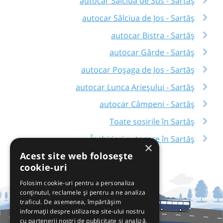
autocar Sălciua de Sus - Sartăș
autocar Sălciua de Jos - Sartăș
autocar Bistra - Sartăș
autocar Gârde - Sartăș
autocar Poșaga de Jos - Sartăș
autocar Lunca Arieșului - Sartăș
autocar Câmpeni - Sartăș
Toate sosirile în Sartăș
Închirieri autocare în Sartăș
×
Acest site web folosește
cookie-uri
Folosim cookie-uri pentru a personaliza
conținutul, reclamele și pentru a ne analiza
traficul. De asemenea, împărtășim
informații despre utilizarea site-ului nostru
cu partenerii noștri de publicitate și analiză,