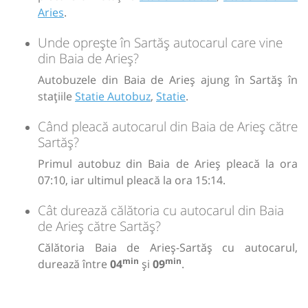
Aries
.
Unde oprește în Sartăș autocarul care vine
din Baia de Arieș?
Autobuzele din Baia de Arieș ajung în Sartăș în
stațiile
Statie Autobuz
,
Statie
.
Când pleacă autocarul din Baia de Arieș către
Sartăș?
Primul autobuz din Baia de Arieș pleacă la ora
07:10, iar ultimul pleacă la ora 15:14.
Cât durează călătoria cu autocarul din Baia
de Arieș către Sartăș?
Călătoria Baia de Arieș-Sartăș cu autocarul,
min
min
durează între
04
și
09
.