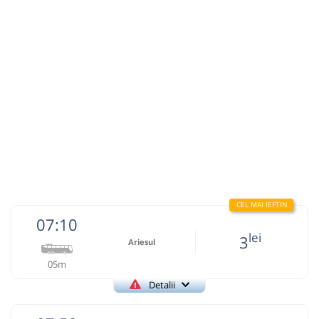
Autocar: Brad - Cluj Napoca
Dotări:
Afiseaza itinerariu
09:04
Sartăș
Statie
Durată:
Zile de circulație:
min
04
L
M
M
J
V
S
D
lei
5
Cumpără
07:10
lei
3
Sursa:
Auto Trust Corporation SRL
| Ultima actualizare:
05/2026
Ariesul
05m
Detalii
+40752195090
Ariesul
Trimite email