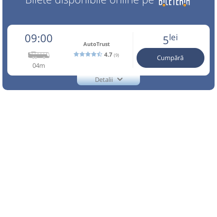
09:00
lei
5
AutoTrust
4.7
(9)
Cumpără
04m
Detalii
TEL.:0753065905
AutoTrust
Trimite email
Auto Trust Corporation SRL
Pagină operator
Reducerile sunt valabile doar pentru biletele cumparate
online. Info:0753065905. Conducatorul auto si
transportatorul nu raspund de bagaje si continut. Traseu
efectuat de Auto Trust Corporation SRL
Nu a circulat?
Semnalați aici
(
9 comentarii
)
⤣
NOU!
Pune poze din călătoria ta
09:00
Baia de Arieș
Statie Autobuz