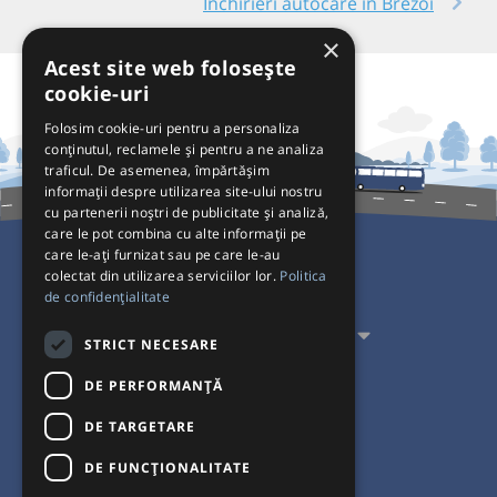
Închirieri autocare în Brezoi
×
Acest site web folosește
cookie-uri
Folosim cookie-uri pentru a personaliza
conținutul, reclamele și pentru a ne analiza
traficul. De asemenea, împărtășim
informații despre utilizarea site-ului nostru
cu partenerii noștri de publicitate și analiză,
care le pot combina cu alte informații pe
care le-ați furnizat sau pe care le-au
colectat din utilizarea serviciilor lor.
Politica
Pentru Călători
de confidențialitate
Pentru Transportatori
STRICT NECESARE
Interacționăm
DE PERFORMANȚĂ
DE TARGETARE
Acceptăm plăți cu
DE FUNCŢIONALITATE