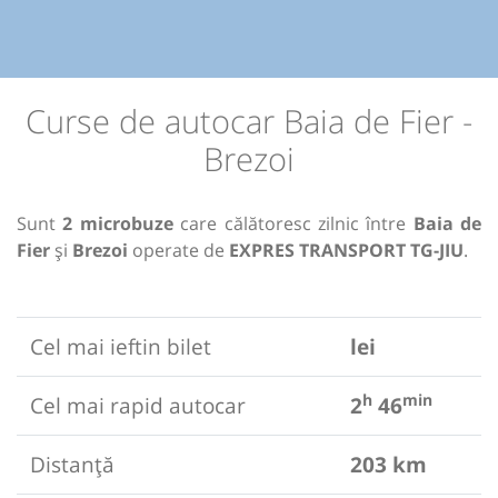
Curse de autocar Baia de Fier -
Brezoi
Sunt
2 microbuze
care călătoresc zilnic între
Baia de
Fier
și
Brezoi
operate de
EXPRES TRANSPORT TG-JIU
.
Cel mai ieftin bilet
lei
h
min
Cel mai rapid autocar
2
46
Distanță
203 km