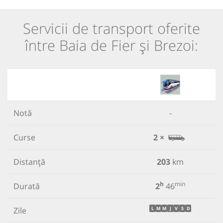
Servicii de transport oferite
între Baia de Fier și Brezoi:
Notă
-
Curse
2 ×
Distanță
203
km
h
min
Durată
2
46
Zile
L
M
M
J
V
S
D