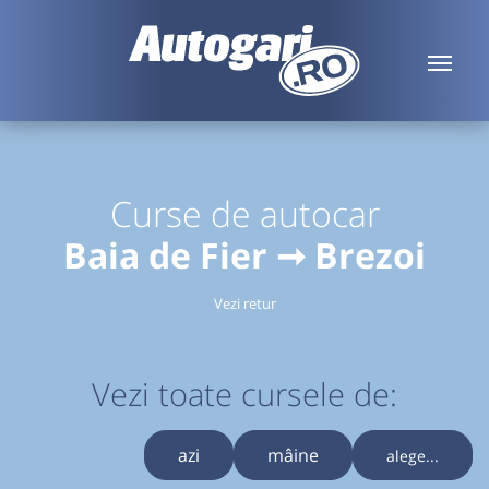
Curse de autocar
Baia de Fier ➞ Brezoi
Vezi retur
Vezi toate cursele de:
azi
mâine
alege...