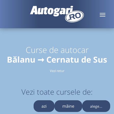
Curse de autocar
Bălanu ➞ Cernatu de Sus
Vezi retur
Vezi toate cursele de:
azi
mâine
alege...