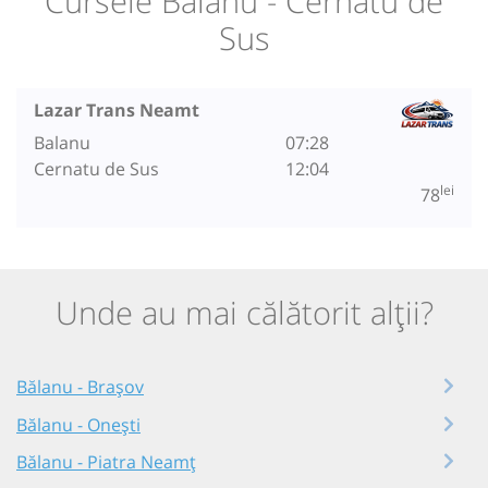
Cursele Bălanu - Cernatu de
Sus
Lazar Trans Neamt
Balanu
07:28
Cernatu de Sus
12:04
lei
78
Unde au mai călătorit alții?
Bălanu - Brașov
Bălanu - Onești
Bălanu - Piatra Neamț