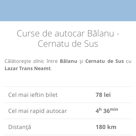
Curse de autocar Bălanu -
Cernatu de Sus
Călătorește zilnic între
Bălanu
și
Cernatu de Sus
cu
Lazar Trans Neamt
.
Cel mai ieftin bilet
78 lei
h
min
Cel mai rapid autocar
4
36
Distanță
180 km