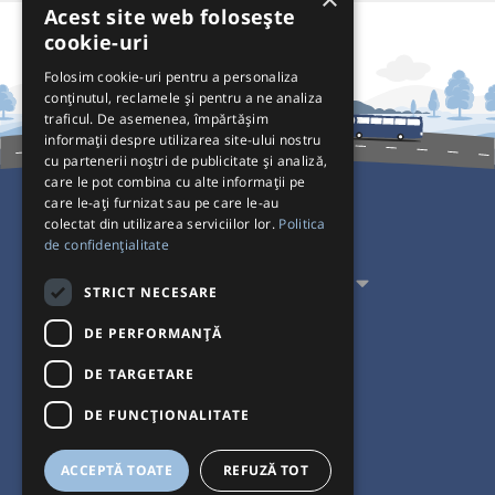
Acest site web folosește
cookie-uri
Folosim cookie-uri pentru a personaliza
conținutul, reclamele și pentru a ne analiza
traficul. De asemenea, împărtășim
informații despre utilizarea site-ului nostru
cu partenerii noștri de publicitate și analiză,
care le pot combina cu alte informații pe
care le-ați furnizat sau pe care le-au
colectat din utilizarea serviciilor lor.
Politica
Pentru Călători
de confidențialitate
Pentru Transportatori
STRICT NECESARE
Interacționăm
DE PERFORMANȚĂ
DE TARGETARE
Acceptăm plăți cu
DE FUNCŢIONALITATE
ACCEPTĂ TOATE
REFUZĂ TOT