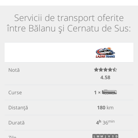
Servicii de transport oferite
între Bălanu și Cernatu de Sus:
Notă
4.58
Curse
1 ×
Distanță
180
km
h
min
Durată
4
36
Zile
L
M
M
J
V
S
D