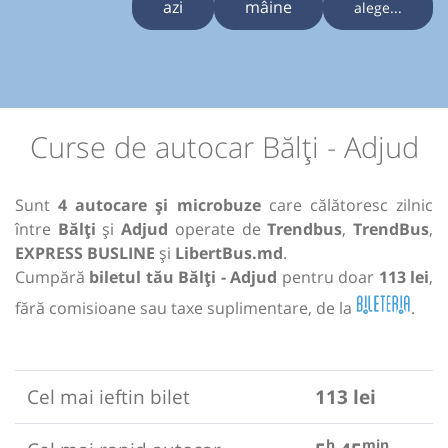
azi
mâine
alege...
Curse de autocar Bălți - Adjud
Sunt
4 autocare și microbuze
care călătoresc zilnic
între
Bălți
și
Adjud
operate de
Trendbus
,
TrendBus
,
EXPRESS BUSLINE
și
LibertBus.md
.
Cumpără
biletul tău Bălți - Adjud
pentru doar
113 lei
,
fără comisioane sau taxe suplimentare, de la
.
Cel mai ieftin bilet
113 lei
h
min