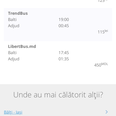
125
TrendBus
Balti
19:00
Adjud
00:45
lei
115
LibertBus.md
Balti
17:45
Adjud
01:35
MDL
450
Unde au mai călătorit alții?
Bălți - Iași