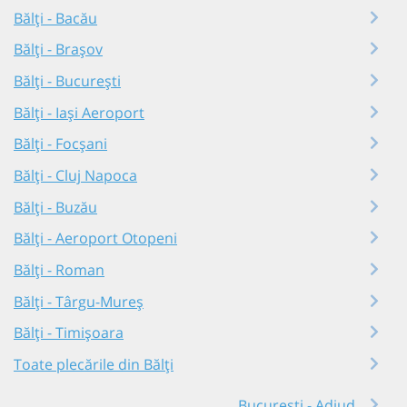
Bălți - Bacău
Bălți - Brașov
Bălți - București
Bălți - Iași Aeroport
Bălți - Focșani
Bălți - Cluj Napoca
Bălți - Buzău
Bălți - Aeroport Otopeni
Bălți - Roman
Bălți - Târgu-Mureș
Bălți - Timișoara
Toate plecările din Bălți
București - Adjud