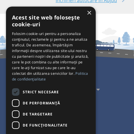
Închirieri autocare în Adjud
×
Acest site web folosește
cookie-uri
Folosim cookie-uri pentru a personaliza
conținutul, reclamele și pentru a ne analiza
traficul. De asemenea, împărtășim
informații despre utilizarea site-ului nostru
cu partenerii noștri de publicitate și analiză,
care le pot combina cu alte informații pe
care le-ați furnizat sau pe care le-au
colectat din utilizarea serviciilor lor.
Politica
Pentru Călători
de confidențialitate
Pentru Transportatori
STRICT NECESARE
Interacționăm
DE PERFORMANȚĂ
DE TARGETARE
Acceptăm plăți cu
DE FUNCŢIONALITATE