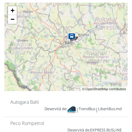
+
−
© OpenStreetMap contributors
Autogara Balti
Deservită de:
TrendBus
LibertBus.md
|
|
Peco Rompetrol
Deservită de:
EXPRESS BUSLINE