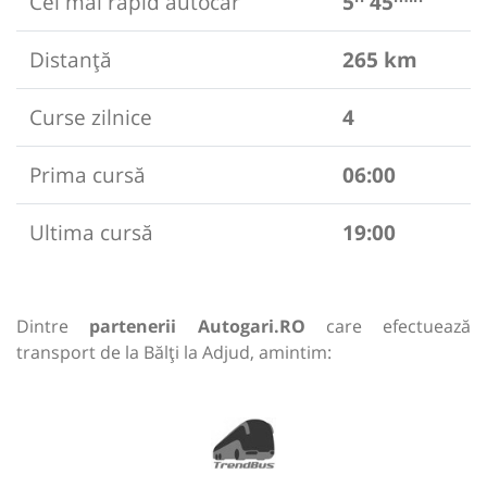
Cel mai rapid autocar
5
45
Distanță
265 km
Curse zilnice
4
Prima cursă
06:00
Ultima cursă
19:00
Dintre
partenerii Autogari.RO
care efectuează
transport de la Bălți la Adjud, amintim: