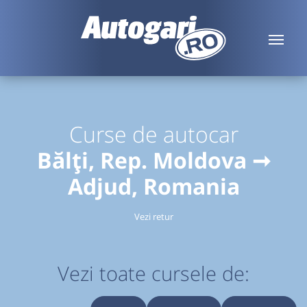
Curse de autocar
Bălți, Rep. Moldova ➞
Adjud, Romania
Vezi retur
Vezi toate cursele de: