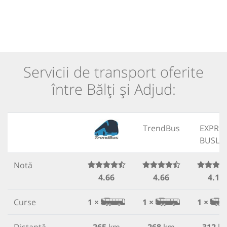
Servicii de transport oferite
între Bălți și Adjud:
TrendBus
EXPRE
BUSLI
Notă
4.66
4.66
4.18
Curse
1 ×
1 ×
1 ×
Distanță
265
km
268
km
312
k