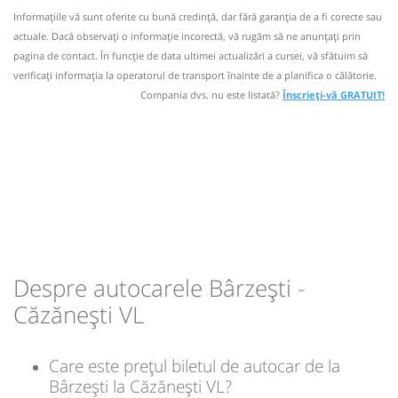
Nu a circulat?
Semnalați aici
(
16 comentarii
)
Microbuz: Drobeta-Turnu Severin - Ramnicu
⤣
Informaţiile vă sunt oferite cu bună credinţă, dar fără garanţia de a fi corecte sau
NOU!
Pune poze din călătoria ta
Valcea
actuale. Dacă observați o informaţie incorectă, vă rugăm să ne anunțați prin
lei
Afiseaza itinerariu
12
pagina de contact. În funcție de data ultimei actualizări a cursei, vă sfătuim să
18:12
Bârzeşti
Statia Birzesti
verificaţi informaţia la operatorul de transport înainte de a planifica o călătorie.
17:08
Căzănești VL
Statie Cazanesti -
Compania dvs. nu este listată?
Înscrieți-vă GRATUIT!
Sursa:
Normandia Service SRL
| Ultima actualizare:
02/2026
Microbuz: Horezu - Ramnicu Valcea
Ramificatie Vilmar
Afiseaza itinerariu
Durată:
Zile de circulație:
18:36
Căzănești VL
Cazanesti ramificatie
min
27
L
M
M
J
V
S
D
Durată:
Zile de circulație:
min
24
lei
L
M
M
J
V
S
D
8
Despre autocarele Bârzeşti -
lei
Sursa:
Dikel Tour SRL
| Ultima actualizare:
03/2026
12
Căzănești VL
Sursa:
Normandia Service SRL
| Ultima actualizare:
02/2026
Care este prețul biletul de autocar de la
Bârzeşti la Căzănești VL?