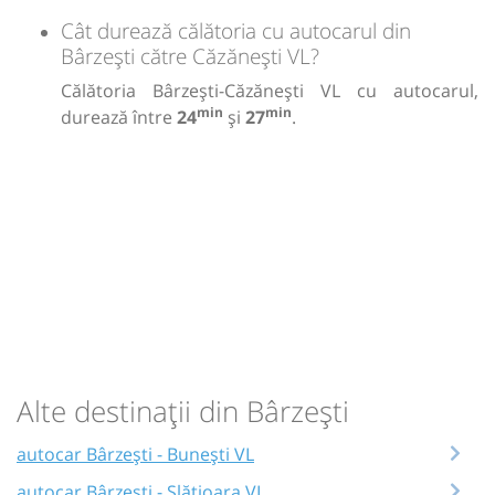
Cât durează călătoria cu autocarul din
Bârzeşti către Căzănești VL?
Călătoria Bârzeşti-Căzănești VL cu autocarul,
min
min
durează între
24
și
27
.
Alte destinații din Bârzeşti
autocar Bârzeşti - Bunești VL
autocar Bârzeşti - Slătioara VL