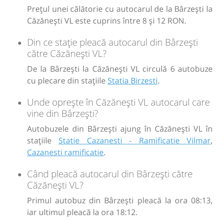
Prețul unei călătorie cu autocarul de la Bârzeşti la
Căzănești VL este cuprins între 8 și 12 RON.
Din ce stație pleacă autocarul din Bârzeşti
către Căzănești VL?
De la Bârzeşti la Căzănești VL circulă 6 autobuze
cu plecare din stațiile
Statia Birzesti
.
Unde oprește în Căzănești VL autocarul care
vine din Bârzeşti?
Autobuzele din Bârzeşti ajung în Căzănești VL în
stațiile
Statie Cazanesti - Ramificatie Vilmar
,
Cazanesti ramificatie
.
Când pleacă autocarul din Bârzeşti către
Căzănești VL?
Primul autobuz din Bârzeşti pleacă la ora 08:13,
iar ultimul pleacă la ora 18:12.