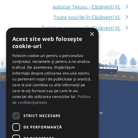
autocar Teiușu - Căzănești VL
Toate sosirile în Căzănești VL
Închirieri autocare în Căzănești VL
×
Acest site web folosește
cookie-uri
Folosim cookie-uri pentru a personaliza
conținutul, reclamele și pentru a ne analiza
traficul. De asemenea, împărtășim
informații despre utilizarea site-ului nostru
cu partenerii noștri de publicitate și analiză,
care le pot combina cu alte informații pe
care le-ați furnizat sau pe care le-au
colectat din utilizarea serviciilor lor.
Politica
Pentru Călători
de confidențialitate
Pentru Transportatori
STRICT NECESARE
Interacționăm
DE PERFORMANȚĂ