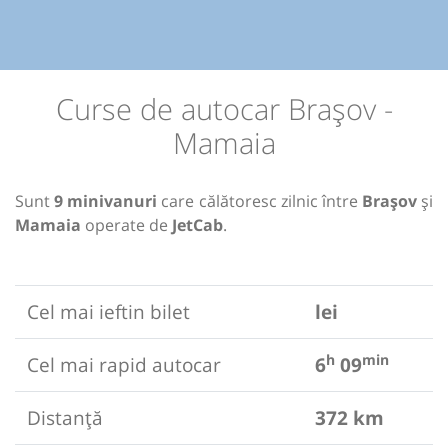
Curse de autocar Brașov -
Mamaia
Sunt
9 minivanuri
care călătoresc zilnic între
Brașov
și
Mamaia
operate de
JetCab
.
Cel mai ieftin bilet
lei
h
min
Cel mai rapid autocar
6
09
Distanță
372 km