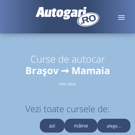
Curse de autocar
Brașov ➞ Mamaia
Vezi retur
Vezi toate cursele de:
azi
mâine
alege...