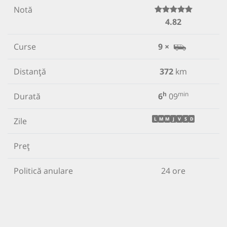
Notă
4.82
Curse
9 ×
Distanță
372
km
h
min
Durată
6
09
Zile
L
M
M
J
V
S
D
Preț
Politică anulare
24 ore