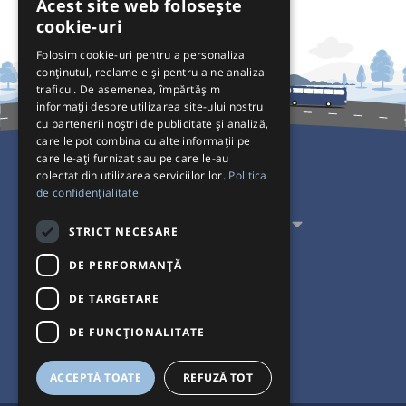
Acest site web folosește
cookie-uri
Folosim cookie-uri pentru a personaliza
conținutul, reclamele și pentru a ne analiza
traficul. De asemenea, împărtășim
informații despre utilizarea site-ului nostru
cu partenerii noștri de publicitate și analiză,
care le pot combina cu alte informații pe
care le-ați furnizat sau pe care le-au
colectat din utilizarea serviciilor lor.
Politica
Pentru Călători
de confidențialitate
Pentru Transportatori
STRICT NECESARE
Interacționăm
DE PERFORMANȚĂ
DE TARGETARE
Acceptăm plăți cu
DE FUNCŢIONALITATE
ACCEPTĂ TOATE
REFUZĂ TOT