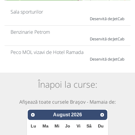
Sala sporturilor
Deservită de:
JetCab
Benzinarie Petrom
Deservită de:
JetCab
Peco MOL vizavi de Hotel Ramada
Deservită de:
JetCab
Înapoi la curse:
Afișează toate cursele Brașov - Mamaia de:
August
2026
Lu
Ma
Mi
Jo
Vi
Sâ
Du