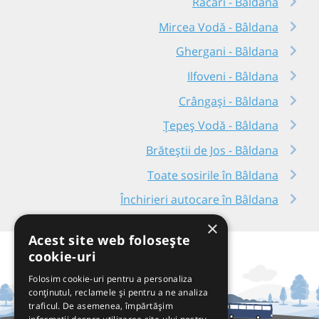
Răcari - Bâldana
Mircea Vodă - Bâldana
Ghergani - Bâldana
Ilfoveni - Bâldana
Crângași - Bâldana
Țepeș Vodă - Bâldana
Brăteștii de Jos - Bâldana
Toate sosirile în Bâldana
Închirieri autocare în Bâldana
×
Acest site web folosește
cookie-uri
Folosim cookie-uri pentru a personaliza
conținutul, reclamele și pentru a ne analiza
traficul. De asemenea, împărtășim