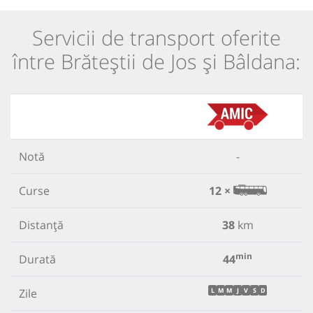
Servicii de transport oferite
între Brăteștii de Jos și Bâldana:
Notă
-
Curse
12 ×
Distanță
38
km
min
Durată
44
Zile
L
M
M
J
V
S
D