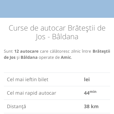
Curse de autocar Brăteștii de
Jos - Bâldana
Sunt
12 autocare
care călătoresc zilnic între
Brăteștii
de Jos
și
Bâldana
operate de
Amic
.
Cel mai ieftin bilet
lei
min
Cel mai rapid autocar
44
Distanță
38 km