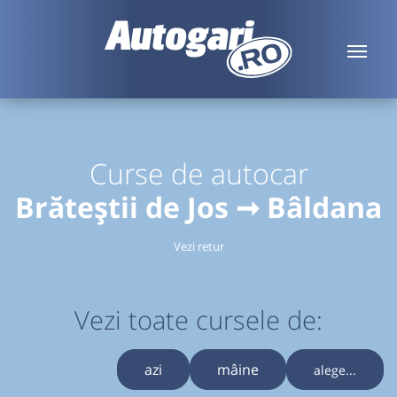
Curse de autocar
Brăteștii de Jos ➞ Bâldana
Vezi retur
Vezi toate cursele de:
azi
mâine
alege...