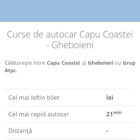
Curse de autocar Capu Coastei
- Gheboieni
Călătorește între
Capu Coastei
și
Gheboieni
cu
Grup
Atyc
.
Cel mai ieftin bilet
lei
min
Cel mai rapid autocar
21
Distanță
-