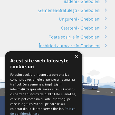
Bădeni - Gheboieni
Gemenea-Brătulești - Gheboieni
Ungureni - Gheboieni
Cetateni - Gheboieni
Toate sosirile în Gheboieni
Închirieri autocare în Gheboieni
×
Acest site web folosește
cookie-uri
Folosim cookie-uri pentru a personaliza
conținutul, reclamele și pentru a ne analiza
traficul. De asemenea, împărtășim
informații despre utilizarea site-ului nostru
cu partenerii noștri de publicitate și analiză,
care le pot combina cu alte informații pe
care le-ați furnizat sau pe care le-au
colectat din utilizarea serviciilor lor.
Politica
Pentru Călători
de confidențialitate