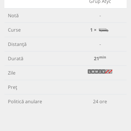
Grup Atyc
Notă
-
Curse
1 ×
Distanță
-
min
Durată
21
Zile
L
M
M
J
V
S
D
Preț
Politică anulare
24 ore