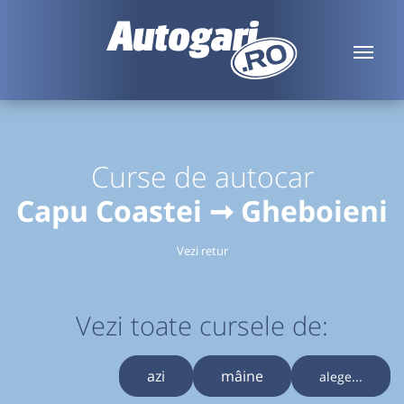
Curse de autocar
Capu Coastei ➞ Gheboieni
Vezi retur
Vezi toate cursele de:
azi
mâine
alege...