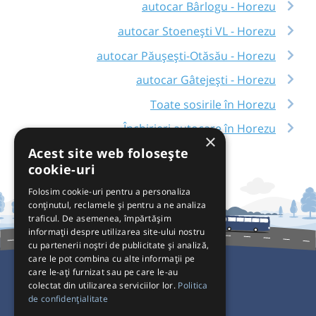
autocar Bârlogu - Horezu
autocar Stoenești VL - Horezu
autocar Păușești-Otăsău - Horezu
autocar Gâtejești - Horezu
Toate sosirile în Horezu
Închirieri autocare în Horezu
×
Acest site web folosește
cookie-uri
Folosim cookie-uri pentru a personaliza
conținutul, reclamele și pentru a ne analiza
traficul. De asemenea, împărtășim
informații despre utilizarea site-ului nostru
cu partenerii noștri de publicitate și analiză,
care le pot combina cu alte informații pe
care le-ați furnizat sau pe care le-au
colectat din utilizarea serviciilor lor.
Politica
Pentru Călători
de confidențialitate