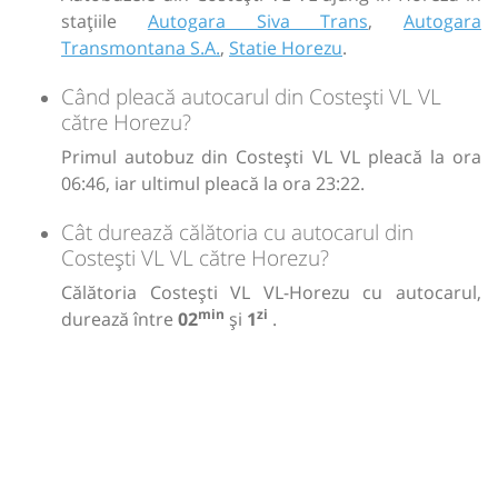
stațiile
Autogara Siva Trans
,
Autogara
Transmontana S.A.
,
Statie Horezu
.
Când pleacă autocarul din Costești VL VL
către Horezu?
Primul autobuz din Costești VL VL pleacă la ora
06:46, iar ultimul pleacă la ora 23:22.
Cât durează călătoria cu autocarul din
Costești VL VL către Horezu?
Călătoria Costești VL VL-Horezu cu autocarul,
min
zi
durează între
02
și
1
.