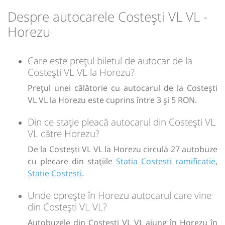
Despre autocarele Costești VL VL -
Horezu
Care este prețul biletul de autocar de la
Costești VL VL la Horezu?
Prețul unei călătorie cu autocarul de la Costești
VL VL la Horezu este cuprins între 3 și 5 RON.
Din ce stație pleacă autocarul din Costești VL
VL către Horezu?
De la Costești VL VL la Horezu circulă 27 autobuze
cu plecare din stațiile
Statia Costesti ramificatie
,
Statie Costesti
.
Unde oprește în Horezu autocarul care vine
din Costești VL VL?
Autobuzele din Costești VL VL ajung în Horezu în