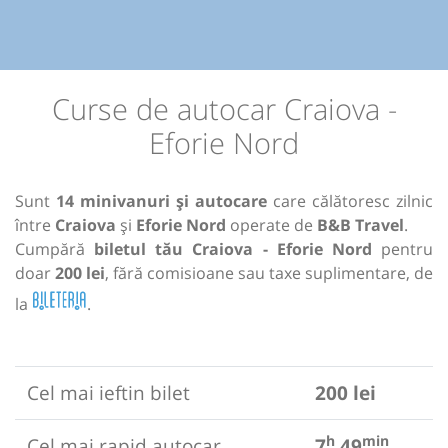
Curse de autocar Craiova -
Eforie Nord
Sunt
14 minivanuri și autocare
care călătoresc zilnic
între
Craiova
și
Eforie Nord
operate de
B&B Travel
.
Cumpără
biletul tău Craiova - Eforie Nord
pentru
doar
200 lei
, fără comisioane sau taxe suplimentare, de
la
.
Cel mai ieftin bilet
200 lei
h
min
Cel mai rapid autocar
7
49