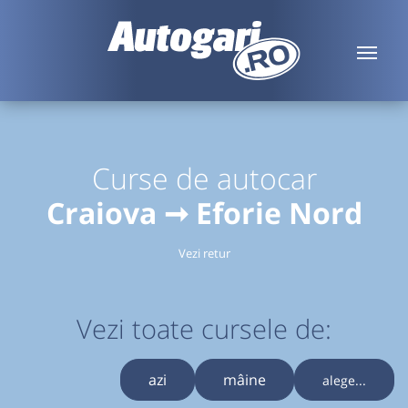
Curse de autocar
Craiova ➞ Eforie Nord
Vezi retur
Vezi toate cursele de:
azi
mâine
alege...