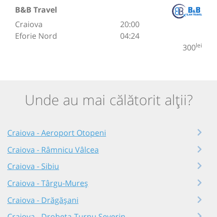
B&B Travel
Craiova
20:00
Eforie Nord
04:24
lei
300
Unde au mai călătorit alții?
Craiova - Aeroport Otopeni
Craiova - Râmnicu Vâlcea
Craiova - Sibiu
Craiova - Târgu-Mureș
Craiova - Drăgășani
Craiova - Drobeta-Turnu Severin