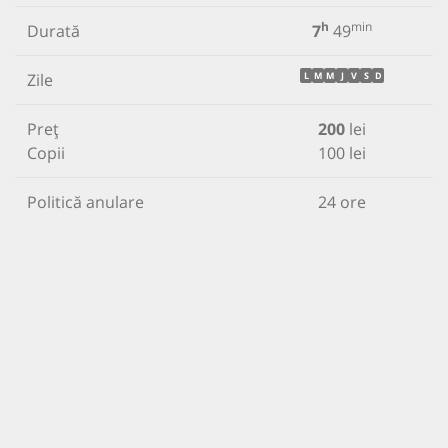
h
min
Durată
7
49
Zile
L
M
M
J
V
S
D
Preț
200
lei
Copii
100 lei
Politică anulare
24 ore