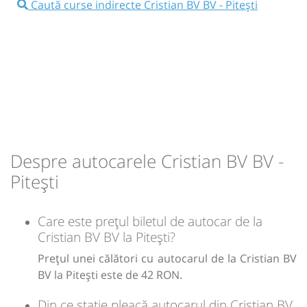
11:45
Pitești
Autogara Nord (Girexim)
Microbuz: RETUR Pitesti - Brasov
Caută curse indirecte Cristian BV BV - Pitești
Dotări:
Afiseaza itinerariu
Durată:
Zile de circulație:
h
min
3
07
L
M
M
J
V
S
D
18:00
Pitești
Autogara Sud Targ Vale (Astra
Tours Dob SRL)
-
Durată:
Zile de circulație:
Sursa:
Transmontana SA
| Ultima actualizare:
07/2026
h
min
3
40
L
M
M
J
V
S
D
Despre autocarele Cristian BV BV -
Pitești
lei
42
Care este prețul biletul de autocar de la
Sursa:
Astra Transport SRL
| Ultima actualizare:
08/2025
Cristian BV BV la Pitești?
Prețul unei călători cu autocarul de la Cristian BV
BV la Pitești este de 42 RON.
Din ce stație pleacă autocarul din Cristian BV