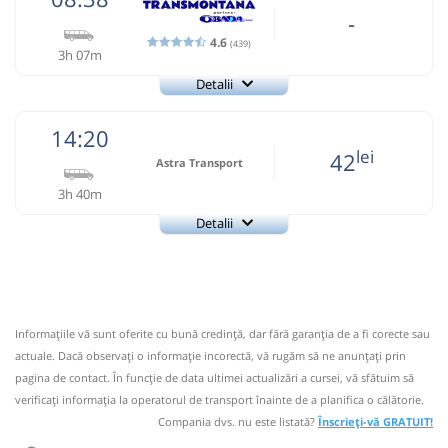
-
4.6
(439)
3h 07m
Detalii
0726922277
Transmontana
Trimite email
Transmontana SA
14:20
Pagină operator
Opinii călători
lei
42
Astra Transport
3h 40m
0726922277; 0723397890; Program: orele 7:00- 17:00
Detalii
Nu a circulat?
Semnalați aici
(
44 comentarii
)
+40724205806
⤣
Astra Transport
NOU!
Pune poze din călătoria ta
Trimite email
Astra Transport SRL
Pagină operator
08:38
Cristian BV BV
Statie Cristian
Informaţiile vă sunt oferite cu bună credinţă, dar fără garanţia de a fi corecte sau
Nu a circulat?
Semnalați aici
(
4 comentarii
)
Microbuz: Brasov - Horezu
⤣
actuale. Dacă observați o informaţie incorectă, vă rugăm să ne anunțați prin
NOU!
Pune poze din călătoria ta
Dotări:
pagina de contact. În funcție de data ultimei actualizări a cursei, vă sfătuim să
Afiseaza itinerariu
verificaţi informaţia la operatorul de transport înainte de a planifica o călătorie.
14:20
Cristian BV BV
Cristian Centru
Compania dvs. nu este listată?
Înscrieți-vă GRATUIT!