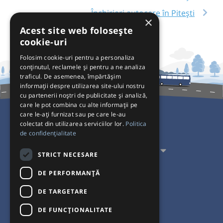
Închirieri autocare în Pitești
×
Acest site web folosește
cookie-uri
Folosim cookie-uri pentru a personaliza
conținutul, reclamele și pentru a ne analiza
traficul. De asemenea, împărtășim
informații despre utilizarea site-ului nostru
cu partenerii noștri de publicitate și analiză,
care le pot combina cu alte informații pe
care le-ați furnizat sau pe care le-au
colectat din utilizarea serviciilor lor.
Politica
Pentru Călători
de confidențialitate
Pentru Transportatori
STRICT NECESARE
Interacționăm
DE PERFORMANȚĂ
DE TARGETARE
Acceptăm plăți cu
DE FUNCŢIONALITATE