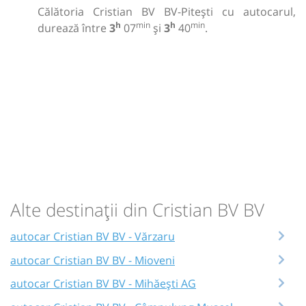
Călătoria Cristian BV BV-Pitești cu autocarul,
h
min
h
min
durează între
3
07
și
3
40
.
Alte destinații din Cristian BV BV
autocar Cristian BV BV - Vărzaru
autocar Cristian BV BV - Mioveni
autocar Cristian BV BV - Mihăești AG