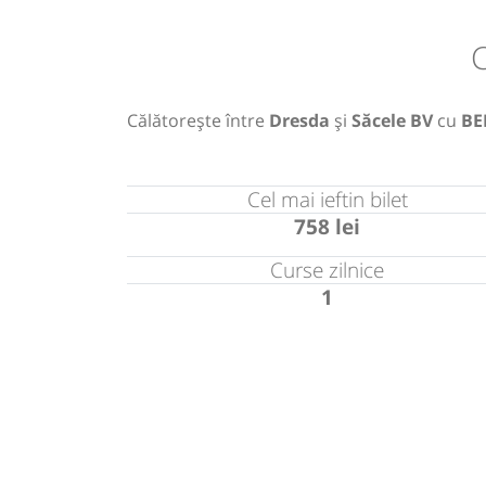
C
Călătorește între
Dresda
și
Săcele BV
cu
BE
Cel mai ieftin bilet
758 lei
Curse zilnice
1