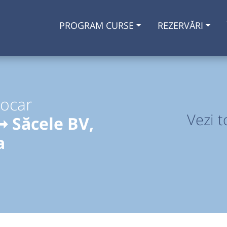
PROGRAM CURSE
REZERVĂRI
tocar
Vezi t
 Săcele BV,
a