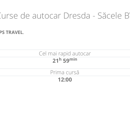
urse de autocar Dresda - Săcele 
PS TRAVEL
.
Cel mai rapid autocar
h
min
21
59
Prima cursă
12:00