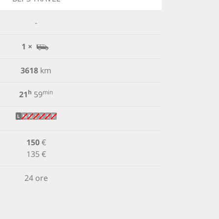
-
1 ×
3618
km
h
min
21
59
L
M
M
J
V
S
D
150
€
135 €
24 ore