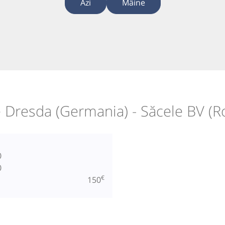
Azi
Mâine
 Dresda (Germania) - Săcele BV (
0
0
€
150