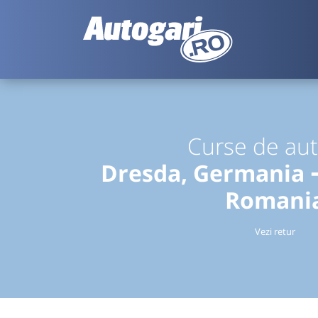
Curse de au
Dresda, Germania ➞
Romani
Vezi retur