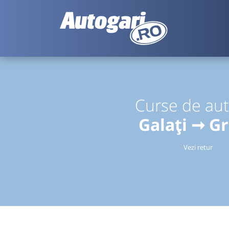
Curse de au
Galați ➞ G
Vezi retur