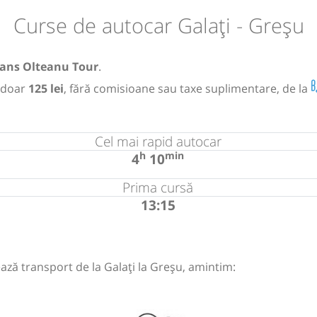
Curse de autocar Galați - Greșu
rans Olteanu Tour
.
 doar
125 lei
, fără comisioane sau taxe suplimentare, de la
Cel mai rapid autocar
h
min
4
10
Prima cursă
13:15
ază transport de la Galați la Greșu, amintim: