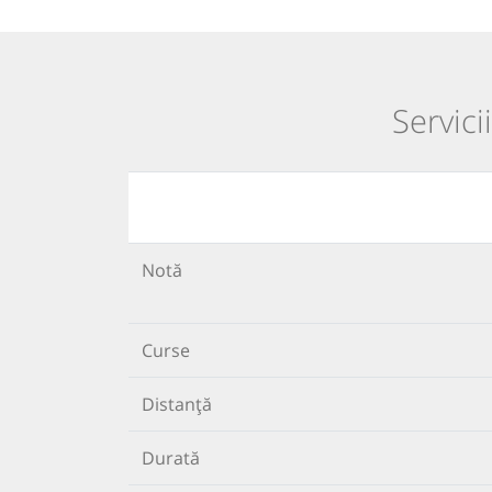
Servici
Notă
Curse
Distanță
Durată