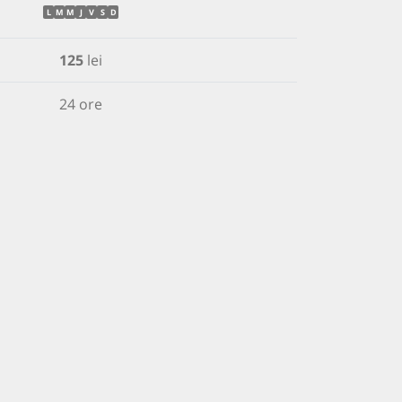
L
M
M
J
V
S
D
125
lei
24 ore