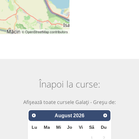
© OpenStreetMap contributors
Înapoi la curse:
Afișează toate cursele Galați - Greșu de:
August
2026
Lu
Ma
Mi
Jo
Vi
Sâ
Du
1
2