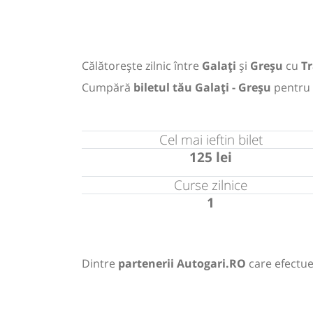
Călătorește zilnic între
Galați
și
Greșu
cu
T
Cumpără
biletul tău Galați - Greșu
pentru
Cel mai ieftin bilet
125 lei
Curse zilnice
1
Dintre
partenerii Autogari.RO
care efectue