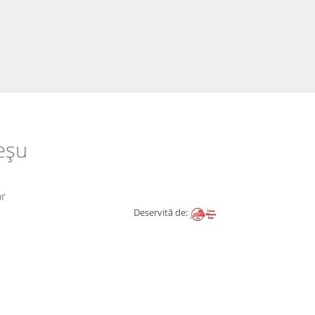
reșu
or
Deservită de: