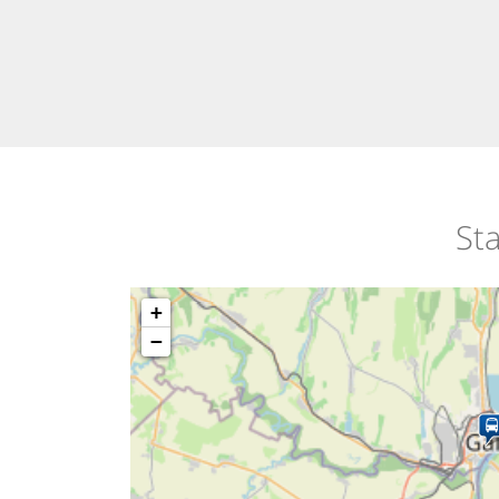
Sta
+
−