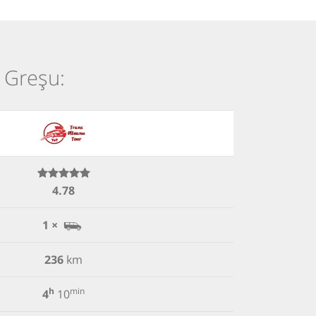
i Greșu:
4.78
1 ×
236
km
h
min
4
10