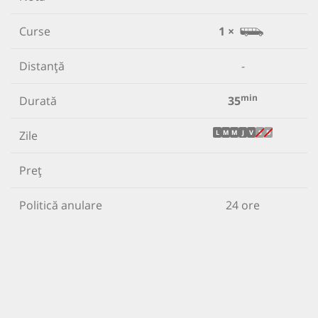
Curse
1 ×
Distanță
-
min
Durată
35
Zile
L
M
M
J
V
S
D
Preț
Politică anulare
24 ore