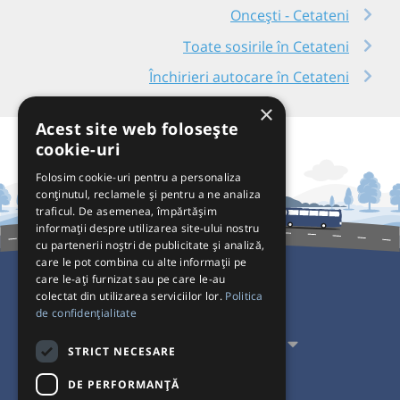
Oncești - Cetateni
Toate sosirile în Cetateni
Închirieri autocare în Cetateni
×
Acest site web folosește
cookie-uri
Folosim cookie-uri pentru a personaliza
conținutul, reclamele și pentru a ne analiza
traficul. De asemenea, împărtășim
informații despre utilizarea site-ului nostru
cu partenerii noștri de publicitate și analiză,
care le pot combina cu alte informații pe
care le-ați furnizat sau pe care le-au
colectat din utilizarea serviciilor lor.
Politica
Pentru Călători
de confidențialitate
Pentru Transportatori
STRICT NECESARE
Interacționăm
DE PERFORMANȚĂ