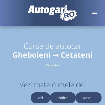
Curse de autocar
Gheboieni ➞ Cetateni
Vezi retur
Vezi toate cursele de:
azi
mâine
alege...