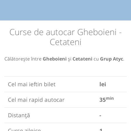
Curse de autocar Gheboieni -
Cetateni
Călătorește între
Gheboieni
și
Cetateni
cu
Grup Atyc
.
Cel mai ieftin bilet
lei
min
Cel mai rapid autocar
35
Distanță
-
Curse zilnice
1