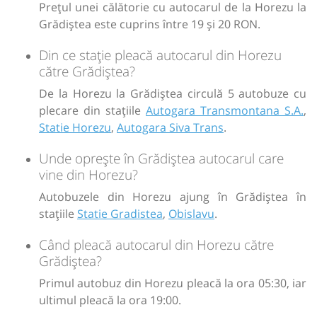
Prețul unei călătorie cu autocarul de la Horezu la
Grădiștea este cuprins între 19 și 20 RON.
Din ce stație pleacă autocarul din Horezu
către Grădiștea?
De la Horezu la Grădiștea circulă 5 autobuze cu
plecare din stațiile
Autogara Transmontana S.A.
,
Statie Horezu
,
Autogara Siva Trans
.
Unde oprește în Grădiștea autocarul care
vine din Horezu?
Autobuzele din Horezu ajung în Grădiștea în
stațiile
Statie Gradistea
,
Obislavu
.
Când pleacă autocarul din Horezu către
Grădiștea?
Primul autobuz din Horezu pleacă la ora 05:30, iar
ultimul pleacă la ora 19:00.