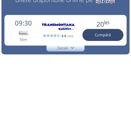
09:30
lei
20
Cumpără
4.6
(433)
56m
Detalii
0726922277
Transmontana
Trimite email
Transmontana SA
Pagină operator
Opinii călători
Nu a circulat?
Semnalați aici
(
un comentariu
)
⤣
NOU!
Pune poze din călătoria ta
09:30
Horezu
Autogara Transmontana S.A.
Midibus: Bucuresti - Zatreni
Dotări:
Afiseaza itinerariu