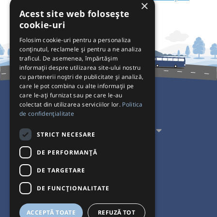
×
Acest site web folosește
cookie-uri
Folosim cookie-uri pentru a personaliza
conținutul, reclamele și pentru a ne analiza
traficul. De asemenea, împărtășim
informații despre utilizarea site-ului nostru
cu partenerii noștri de publicitate și analiză,
care le pot combina cu alte informații pe
care le-ați furnizat sau pe care le-au
colectat din utilizarea serviciilor lor.
Politica
Pentru Călători
de confidențialitate
Pentru Transportatori
STRICT NECESARE
Interacționăm
DE PERFORMANȚĂ
DE TARGETARE
Acceptăm plăți cu
DE FUNCŢIONALITATE
ACCEPTĂ TOATE
REFUZĂ TOT