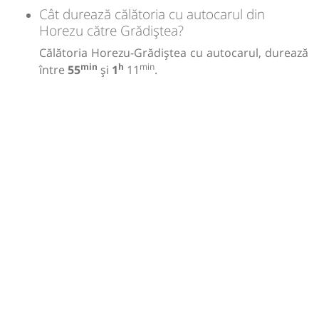
Cât durează călătoria cu autocarul din
Horezu către Grădiștea?
Călătoria Horezu-Grădiștea cu autocarul, durează
min
h
min
între
55
și
1
11
.