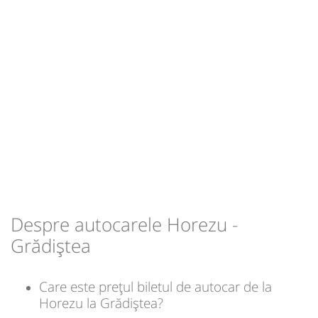
Sursa:
Pulsar SRL
| Ultima actualizare:
05/2026
Durată:
Zile de circulație:
h
min
1
00
L
M
M
J
V
S
D
-
Sursa:
Pulsar SRL
| Ultima actualizare:
05/2026
Despre autocarele Horezu -
Grădiștea
Care este prețul biletul de autocar de la
Horezu la Grădiștea?