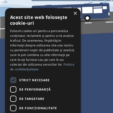
×
Acest site web folosește
cookie-uri
Folosim cookie-uri pentru a personaliza
conținutul, reclamele și pentru a ne analiza
traficul. De asemenea, împărtășim
Pentru Călători
informații despre utilizarea site-ului nostru
cu partenerii noștri de publicitate și analiză,
Curse autobuz
care le pot combina cu alte informații pe
care le-ați furnizat sau pe care le-au
Plecări/Sosiri
colectat din utilizarea serviciilor lor.
Politica
Program operatori
de confidențialitate
Termeni și condiții
STRICT NECESARE
Setări de cookie-uri
DE PERFORMANȚĂ
DE TARGETARE
DE FUNCŢIONALITATE