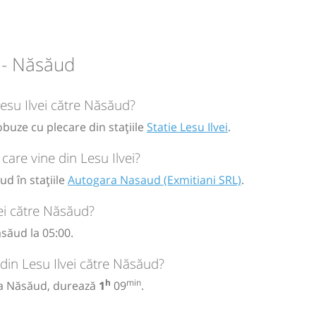
tiani
 - Năsăud
circulație:
M
M
J
V
S
D
Lesu Ilvei către Năsăud?
obuze cu plecare din stațiile
Statie Lesu Ilvei
.
are vine din Lesu Ilvei?
ud în stațiile
Autogara Nasaud (Exmitiani SRL)
.
ei către Năsăud?
săud la 05:00.
 din Lesu Ilvei către Năsăud?
h
min
 la Năsăud, durează
1
09
.