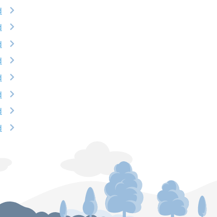
d
d
d
d
d
d
d
d