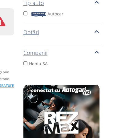
Tip auto
Autocar
Dotări
Companii
Heniu SA
i prin
ătorie.
 GRATUIT!