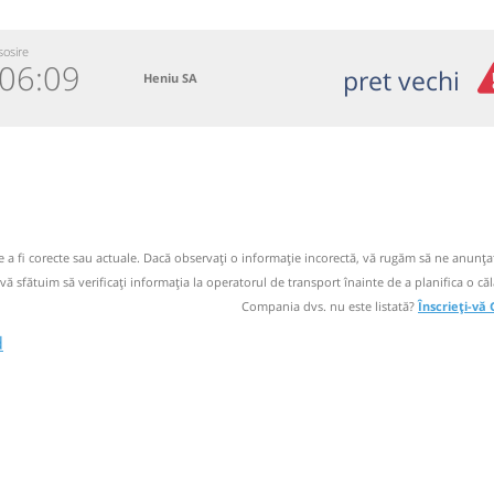
sosire
06:09
pret vechi
Heniu SA
3-234.243
 email
operator
de a fi corecte sau actuale. Dacă observați o informaţie incorectă, vă rugăm să ne anunțaț
 vă sfătuim să verificaţi informaţia la operatorul de transport înainte de a planifica o căl
 dacă mai
Compania dvs. nu este listată?
Înscrieți-vă
d
a