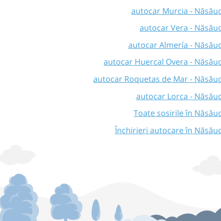
autocar Murcia - Năsău
autocar Vera - Năsău
autocar Almería - Năsău
autocar Huercal Overa - Năsău
autocar Roquetas de Mar - Năsău
autocar Lorca - Năsău
Toate sosirile în Năsău
Închirieri autocare în Năsău