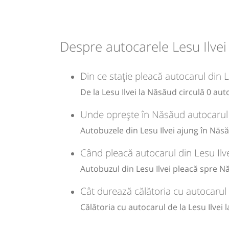
06:09
Năsăud
Autogara Nasaud (Exmi
SRL)
Despre autocarele Lesu Ilvei
Durată:
Zile de 
h
min
1
09
L
Din ce stație pleacă autocarul din 
De la Lesu Ilvei la Năsăud circulă 0 aut
pret
Unde oprește în Năsăud autocarul c
vechi
Autobuzele din Lesu Ilvei ajung în Năsă
Sursa:
Heniu SA
| Ultima actualizare:
01/2008
Când pleacă autocarul din Lesu Ilv
Autobuzul din Lesu Ilvei pleacă spre Nă
Cât durează călătoria cu autocarul
Călătoria cu autocarul de la Lesu Ilvei