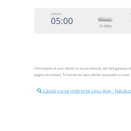
plecare
05:00
1h 09m
+4-026
Heniu SA
Trimite
Pagină 
Informaţiile vă sunt oferite cu bună credinţă, dar fără garanţia 
Circulă doar luni, marți, miercuri, joi și vineri
pagina de contact. În funcție de data ultimei actualizări a cursei,
Informaţii neactualizate de 19 ani.
Spuneți-ne
circulă.
(0 comentarii)
Caută curse indirecte Lesu Ilvei - Năsău
05:00
Lesu Ilvei
Statie Lesu Ilvei
Autocar: Lesu Ilvei - Nasaud - Bistrit
Afiseaza itinerariu