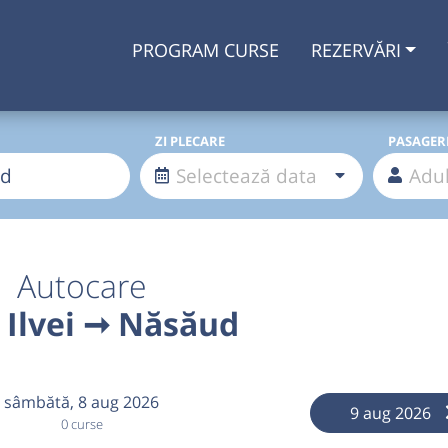
PROGRAM CURSE
REZERVĂRI
ZI PLECARE
PASAGER
Autocare
 Ilvei ➞ Năsăud
sâmbătă,
8 aug 2026
9 aug 2026
0 curse