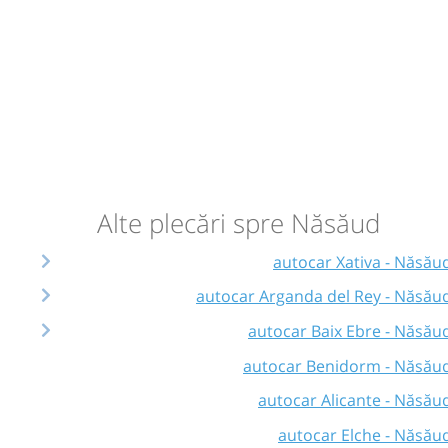
Alte plecări spre Năsăud
autocar Xativa - Năsău
autocar Arganda del Rey - Năsău
autocar Baix Ebre - Năsău
autocar Benidorm - Năsău
autocar Alicante - Năsău
autocar Elche - Năsău