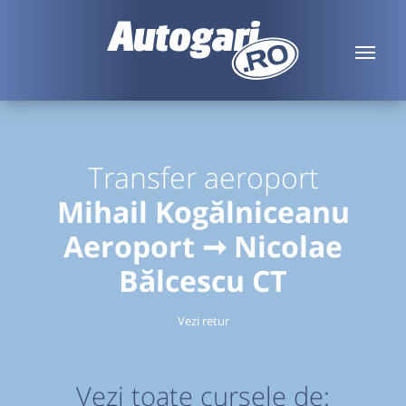
Transfer aeroport
Mihail Kogălniceanu
Aeroport ➞ Nicolae
Bălcescu CT
Vezi retur
Vezi toate cursele de: