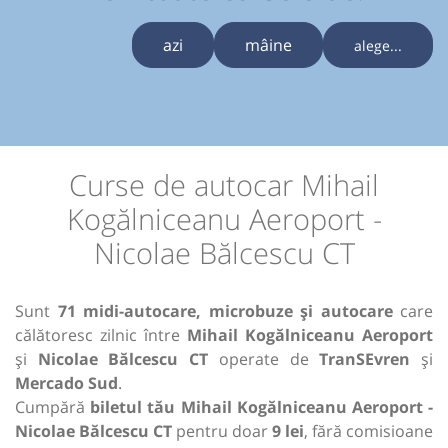
azi
mâine
alege...
Curse de autocar Mihail
Kogălniceanu Aeroport -
Nicolae Bălcescu CT
Sunt
71 midi-autocare, microbuze și autocare
care
călătoresc zilnic între
Mihail Kogălniceanu Aeroport
și
Nicolae Bălcescu CT
operate de
TranSEvren
și
Mercado Sud
.
Cumpără
biletul tău Mihail Kogălniceanu Aeroport -
Nicolae Bălcescu CT
pentru doar
9 lei
, fără comisioane