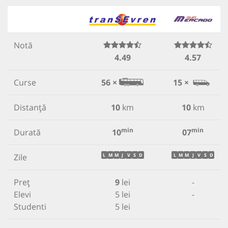
Notă
4.49
4.57
Curse
56 ×
15 ×
Distanță
10
km
10
km
min
min
Durată
10
07
Zile
L
M
M
J
V
S
D
L
M
M
J
V
S
D
Preț
9
lei
-
Elevi
5 lei
-
Studenti
5 lei