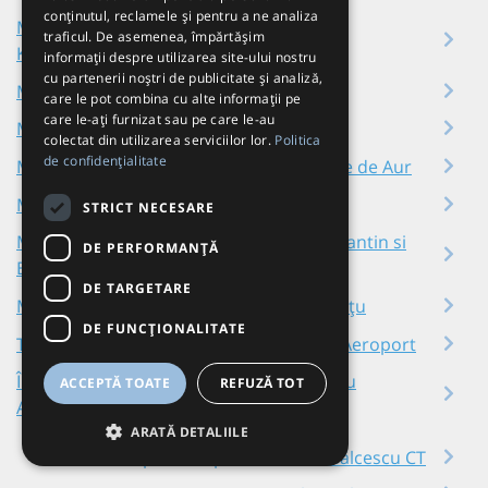
conținutul, reclamele și pentru a ne analiza
Mihail Kogălniceanu Aeroport - Mihail
traficul. De asemenea, împărtășim
Kogălniceanu CT
informații despre utilizarea site-ului nostru
cu partenerii noștri de publicitate și analiză,
Mihail Kogălniceanu Aeroport - Varna
care le pot combina cu alte informații pe
care le-ați furnizat sau pe care le-au
Mihail Kogălniceanu Aeroport - Viziru
colectat din utilizarea serviciilor lor.
Politica
de confidențialitate
Mihail Kogălniceanu Aeroport - Nisipurile de Aur
Mihail Kogălniceanu Aeroport - Albena
STRICT NECESARE
Mihail Kogălniceanu Aeroport - Sf. Constantin si
DE PERFORMANȚĂ
Elena
DE TARGETARE
Mihail Kogălniceanu Aeroport - Dorobanțu
DE FUNCŢIONALITATE
Toate plecările din Mihail Kogălniceanu Aeroport
Închirieri autocare în Mihail Kogălniceanu
ACCEPTĂ TOATE
REFUZĂ TOT
Aeroport
ARATĂ DETALIILE
Aeroport Otopeni - Nicolae Bălcescu CT