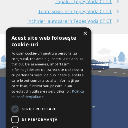
Topalu - Țepeș Vodă CT CT
Toate sosirile în Țepeș Vodă CT CT
Închirieri autocare în Țepeș Vodă CT CT
×
Acest site web folosește
cookie-uri
Folosim cookie-uri pentru a personaliza
conținutul, reclamele și pentru a ne analiza
traficul. De asemenea, împărtășim
informații despre utilizarea site-ului nostru
cu partenerii noștri de publicitate și analiză,
care le pot combina cu alte informații pe
care le-ați furnizat sau pe care le-au
colectat din utilizarea serviciilor lor.
Politica
Pentru Călători
de confidențialitate
Pentru Transportatori
STRICT NECESARE
Interacționăm
DE PERFORMANȚĂ