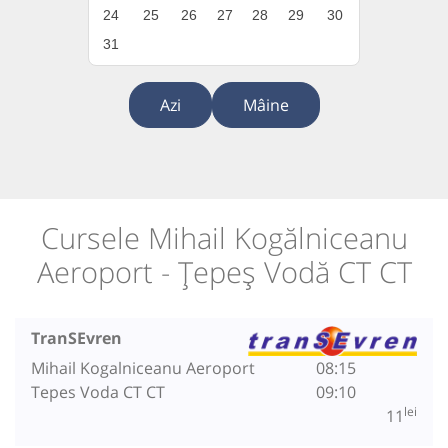
24
25
26
27
28
29
30
31
Azi
Mâine
Cursele Mihail Kogălniceanu
Aeroport - Țepeș Vodă CT CT
TranSEvren
Mihail Kogalniceanu Aeroport
08:15
Tepes Voda CT CT
09:10
lei
11