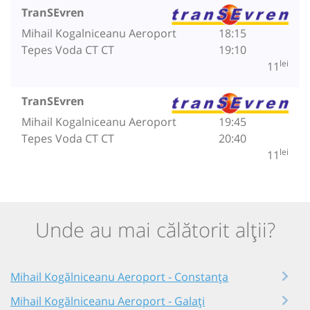
TranSEvren
Mihail Kogalniceanu Aeroport
18:15
Tepes Voda CT CT
19:10
lei
11
TranSEvren
Mihail Kogalniceanu Aeroport
19:45
Tepes Voda CT CT
20:40
lei
11
Unde au mai călătorit alții?
Mihail Kogălniceanu Aeroport - Constanța
Mihail Kogălniceanu Aeroport - Galați