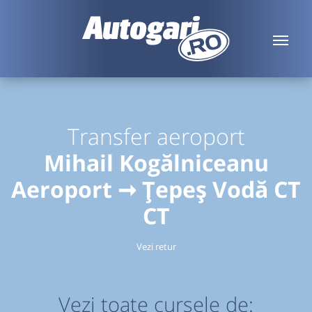
Transfer aeroport
Mihail Kogălniceanu
Aeroport ➞ Țepeș Vodă CT
CT
Vezi retur
Vezi toate cursele de: