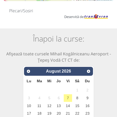
Plecari/Sosiri
Deservită de:
Înapoi la curse:
Afișează toate cursele Mihail Kogălniceanu Aeroport -
Țepeș Vodă CT CT de:
August
2026
Lu
Ma
Mi
Jo
Vi
Sâ
Du
1
2
3
4
5
6
7
8
9
10
11
12
13
14
15
16
17
18
19
20
21
22
23