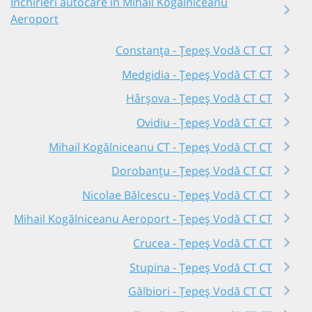
Închirieri autocare în Mihail Kogălniceanu
Aeroport
Constanța - Țepeș Vodă CT CT
Medgidia - Țepeș Vodă CT CT
Hârșova - Țepeș Vodă CT CT
Ovidiu - Țepeș Vodă CT CT
Mihail Kogălniceanu CT - Țepeș Vodă CT CT
Dorobanțu - Țepeș Vodă CT CT
Nicolae Bălcescu - Țepeș Vodă CT CT
Mihail Kogălniceanu Aeroport - Țepeș Vodă CT CT
Crucea - Țepeș Vodă CT CT
Stupina - Țepeș Vodă CT CT
Gălbiori - Țepeș Vodă CT CT