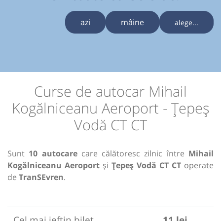
azi
mâine
alege...
Curse de autocar Mihail
Kogălniceanu Aeroport - Țepeș
Vodă CT CT
Sunt
10 autocare
care călătoresc zilnic între
Mihail
Kogălniceanu Aeroport
și
Țepeș Vodă CT CT
operate
de
TranSEvren
.
Cel mai ieftin bilet
11 lei