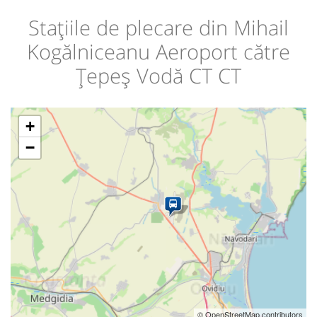
Stațiile de plecare din Mihail
Kogălniceanu Aeroport către
Țepeș Vodă CT CT
+
−
© OpenStreetMap contributors