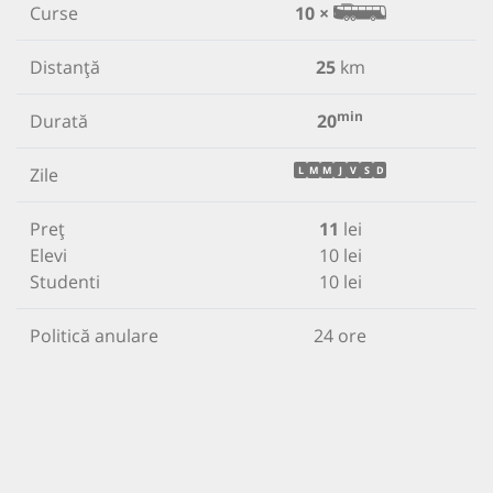
Curse
10 ×
Distanță
25
km
min
Durată
20
Zile
L
M
M
J
V
S
D
Preț
11
lei
Elevi
10 lei
Studenti
10 lei
Politică anulare
24 ore