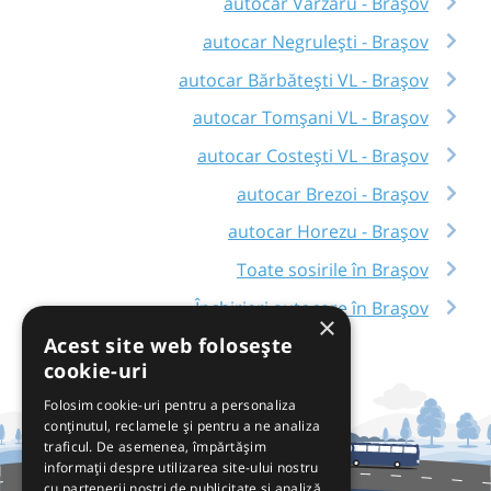
autocar Vărzaru - Brașov
autocar Negrulești - Brașov
autocar Bărbătești VL - Brașov
autocar Tomșani VL - Brașov
autocar Costești VL - Brașov
autocar Brezoi - Brașov
autocar Horezu - Brașov
Toate sosirile în Brașov
Închirieri autocare în Brașov
×
Acest site web folosește
cookie-uri
Folosim cookie-uri pentru a personaliza
conținutul, reclamele și pentru a ne analiza
traficul. De asemenea, împărtășim
informații despre utilizarea site-ului nostru
cu partenerii noștri de publicitate și analiză,