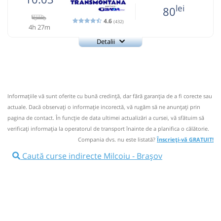
lei
80
4.6
(432)
4h 27m
Detalii
0726922277
Transmontana
Trimite email
Transmontana SA
Pagină operator
Opinii călători
Informaţiile vă sunt oferite cu bună credinţă, dar fără garanţia de a fi corecte sau
0726922277; 0723397890; Program: orele 7:00- 17:00
actuale. Dacă observați o informaţie incorectă, vă rugăm să ne anunțați prin
Nu a circulat?
Semnalați aici
(
34 comentarii
)
pagina de contact. În funcție de data ultimei actualizări a cursei, vă sfătuim să
⤣
verificaţi informaţia la operatorul de transport înainte de a planifica o călătorie.
NOU!
Pune poze din călătoria ta
Compania dvs. nu este listată?
Înscrieți-vă GRATUIT!
10:03
Milcoiu
Statie Milcoiu
Caută curse indirecte Milcoiu - Brașov
Statie Milcoiu Ramificatie
10:06
Microbuz: Horezu - Brasov
Dotări:
Afiseaza itinerariu