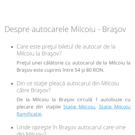
14:30
Brașov
Autogara 2 Brasov (Transbus SA)
Despre autocarele Milcoiu - Brașov
Durată:
Zile de circulație:
h
min
4
27
L
M
M
J
V
S
D
Care este prețul biletul de autocar de la
Milcoiu la Brașov?
lei
80
Prețul unei călătorie cu autocarul de la Milcoiu la
Brașov este cuprins între 54 și 80 RON.
Sursa:
Transmontana SA
| Ultima actualizare:
07/2026
Din ce stație pleacă autocarul din Milcoiu
către Brașov?
De la Milcoiu la Brașov circulă 1 autobuze cu
plecare din stațiile
Statie Milcoiu
,
Statie Milcoiu
Ramificatie
.
Unde oprește în Brașov autocarul care vine
din Milcoiu?