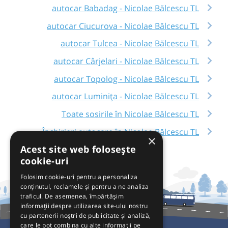
autocar Babadag - Nicolae Bălcescu TL
autocar Ciucurova - Nicolae Bălcescu TL
autocar Tulcea - Nicolae Bălcescu TL
autocar Cârjelari - Nicolae Bălcescu TL
autocar Topolog - Nicolae Bălcescu TL
autocar Luminița - Nicolae Bălcescu TL
Toate sosirile în Nicolae Bălcescu TL
Închirieri autocare în Nicolae Bălcescu TL
×
Acest site web folosește
cookie-uri
Folosim cookie-uri pentru a personaliza
conținutul, reclamele și pentru a ne analiza
traficul. De asemenea, împărtășim
informații despre utilizarea site-ului nostru
cu partenerii noștri de publicitate și analiză,
care le pot combina cu alte informații pe