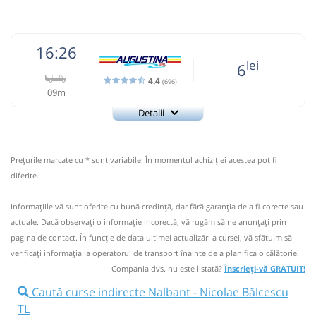
Sursa:
Augustina SRL
| Ultima actualizare:
04/2026
16:26
lei
6
4.4
(696)
09m
Detalii
0743-334.840
Augustina
Trimite email
Augustina SRL
Pagină operator
Prețurile marcate cu * sunt variabile. În momentul achiziției acestea pot fi
Opinii călători
diferite.
Nu a circulat?
Semnalați aici
(
3 comentarii
)
⤣
Informaţiile vă sunt oferite cu bună credinţă, dar fără garanţia de a fi corecte sau
NOU!
Pune poze din călătoria ta
actuale. Dacă observați o informaţie incorectă, vă rugăm să ne anunțați prin
pagina de contact. În funcție de data ultimei actualizări a cursei, vă sfătuim să
16:26
Nalbant
Statie Nalbant
verificaţi informaţia la operatorul de transport înainte de a planifica o călătorie.
Compania dvs. nu este listată?
Înscrieți-vă GRATUIT!
Microbuz: TULCEA-OSTROV
Afiseaza itinerariu
Caută curse indirecte Nalbant - Nicolae Bălcescu
TL