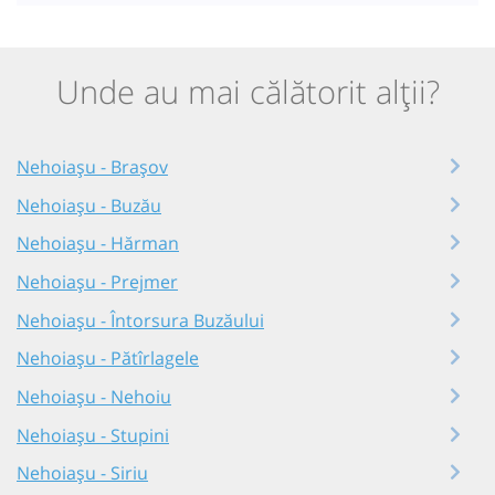
Unde au mai călătorit alții?
Nehoiașu - Brașov
Nehoiașu - Buzău
Nehoiașu - Hărman
Nehoiașu - Prejmer
Nehoiașu - Întorsura Buzăului
Nehoiașu - Pătîrlagele
Nehoiașu - Nehoiu
Nehoiașu - Stupini
Nehoiașu - Siriu