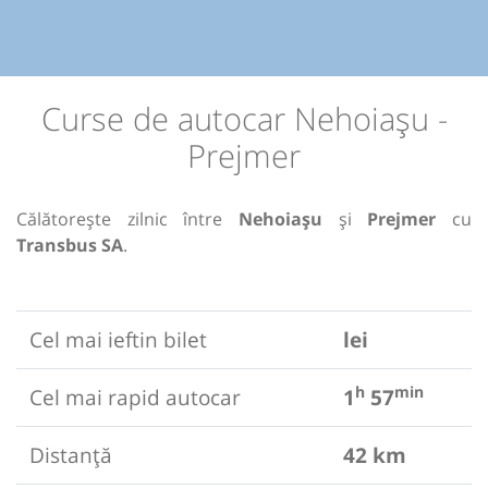
Curse de autocar Nehoiașu -
Prejmer
Călătorește zilnic între
Nehoiașu
și
Prejmer
cu
Transbus SA
.
Cel mai ieftin bilet
lei
h
min
Cel mai rapid autocar
1
57
Distanță
42 km