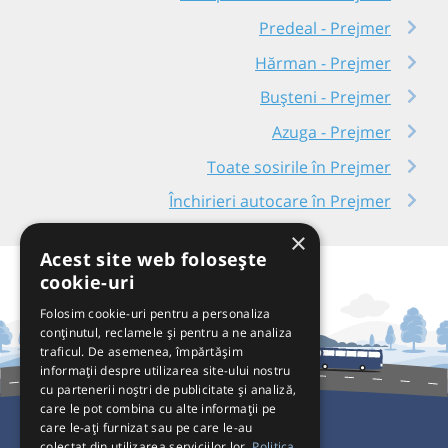
Predeal - Prejmer
Hărman - Prejmer
Bușteni - Prejmer
Azuga - Prejmer
Toate sosirile în Prejmer
Închirieri autocare în Prejmer
×
Acest site web folosește
cookie-uri
Folosim cookie-uri pentru a personaliza
conținutul, reclamele și pentru a ne analiza
traficul. De asemenea, împărtășim
informații despre utilizarea site-ului nostru
cu partenerii noștri de publicitate și analiză,
care le pot combina cu alte informații pe
care le-ați furnizat sau pe care le-au
colectat din utilizarea serviciilor lor.
Politica