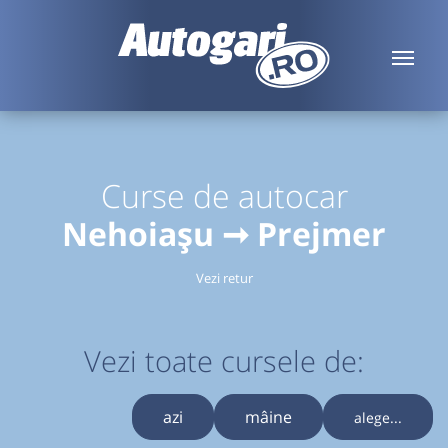
Curse de autocar
Nehoiașu ➞ Prejmer
Vezi retur
Vezi toate cursele de:
azi
mâine
alege...