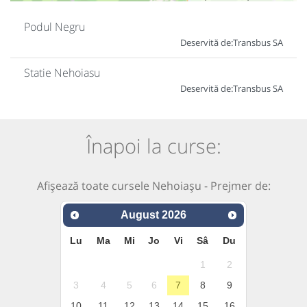
Podul Negru
Deservită de:
Transbus SA
Statie Nehoiasu
Deservită de:
Transbus SA
Înapoi la curse:
Afișează toate cursele Nehoiașu - Prejmer de:
August
2026
Lu
Ma
Mi
Jo
Vi
Sâ
Du
1
2
3
4
5
6
7
8
9
10
11
12
13
14
15
16