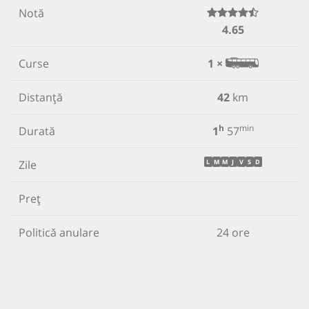
Notă
4.65
Curse
1 ×
Distanță
42
km
h
min
Durată
1
57
Zile
L
M
M
J
V
S
D
Preț
Politică anulare
24 ore