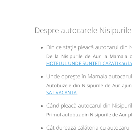
13:25
Nisipurile de Aur
Parcare auto
Microbuz:
5BGR
RETUR Charter Iasi -
Afiseaza itinerariu
5BGR
Despre autocarele Nisipuril
16:30
Mamaia
Aqua Magic Constanta
Din ce stație pleacă autocarul din 
(parcare)
De la Nisipurile de Aur la Mamaia c
Durată:
Zile de 
HOTELUL UNDE SUNTETI CAZATI sau l
h
min
3
05
L
Unde oprește în Mamaia autocarul c
Autobuzele din Nisipurile de Aur ajun
-
SAT VACANTA
.
Când pleacă autocarul din Nisipur
Sursa:
Massaro Trans SRL
| Ultima actualizare:
11/2025
Primul autobuz din Nisipurile de Aur ple
Cât durează călătoria cu autocarul