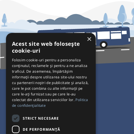
×
Acest site web folosește
cookie-uri
Folosim cookie-uri pentru a personaliza
conținutul, reclamele și pentru a ne analiza
traficul. De asemenea, împărtășim
Pentru Călători
informații despre utilizarea site-ului nostru
cu partenerii noștri de publicitate și analiză,
Curse autobuz
care le pot combina cu alte informații pe
care le-ați furnizat sau pe care le-au
Plecări/Sosiri
colectat din utilizarea serviciilor lor.
Politica
Program operatori
de confidențialitate
Termeni și condiții
STRICT NECESARE
Setări de cookie-uri
DE PERFORMANȚĂ