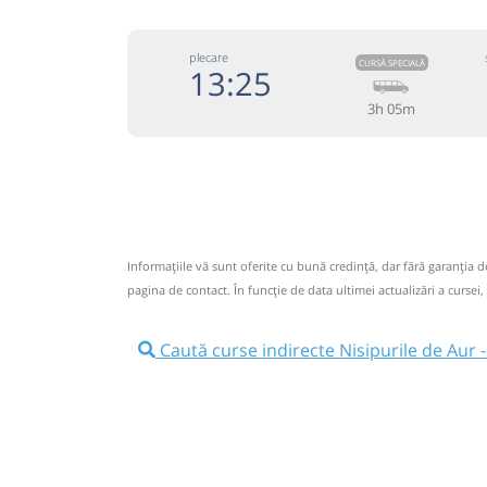
plecare
CURSĂ SPECIALĂ
13:25
3h 05m
+40743
maSSaro
Trimite
Massaro Trans SRL
Pagină
Informaţiile vă sunt oferite cu bună credinţă, dar fără garanţia 
Toate locurile sunt ocupate.
pagina de contact. În funcție de data ultimei actualizări a cursei,
Aceasta este o
. Se poate călăt
CURSĂ SPECIALĂ
rezervare anticipată.
Caută curse indirecte Nisipurile de Aur
+40743.333.533; (Disponibil NON-STOP);cont
+40743.333544
Nu a circulat?
Semnalați aici
(
un comentariu
)
⤣
NOU!
Pune poze din călătoria ta