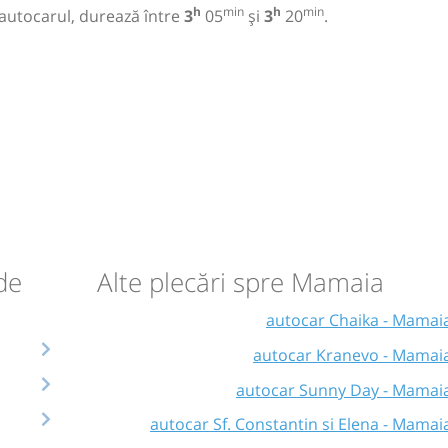
h
min
h
min
 autocarul, durează între
3
05
și
3
20
.
 de
Alte plecări spre Mamaia
autocar Chaika - Mamai
autocar Kranevo - Mamai
autocar Sunny Day - Mamai
autocar Sf. Constantin si Elena - Mamai