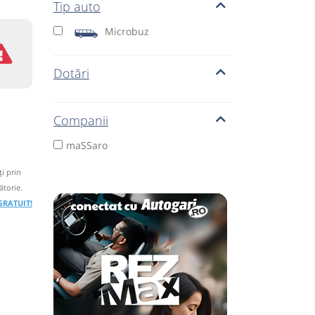
Tip auto
Microbuz
Dotări
Companii
maSSaro
i prin
ătorie.
 GRATUIT!