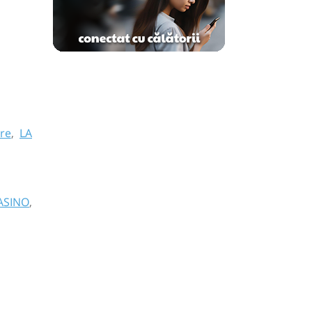
re
,
LA
ASINO
,