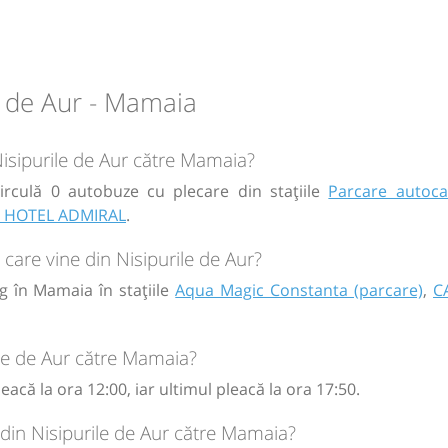
care
 Bulgaria
e de Aur - Mamaia
Nisipurile de Aur către Mamaia?
irculă 0 autobuze cu plecare din stațiile
Parcare autoca
circulație:
a HOTEL ADMIRAL
.
M
M
J
V
S
D
are vine din Nisipurile de Aur?
g în Mamaia în stațiile
Aqua Magic Constanta (parcare)
,
C
ile de Aur către Mamaia?
acă la ora 12:00, iar ultimul pleacă la ora 17:50.
 din Nisipurile de Aur către Mamaia?