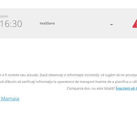
sosire
16:30
-
maSSaro
.333.533
 email
 operator
de a fi corecte sau actuale. Dacă observați o informaţie incorectă, vă rugăm să ne anunțaț
 vă sfătuim să verificaţi informaţia la operatorul de transport înainte de a planifica o căl
ori doar cu
Compania dvs. nu este listată?
Înscrieți-vă
 - Mamaia
act sofer;