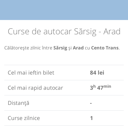
Curse de autocar Sărsig - Arad
Călătorește zilnic între
Sărsig
și
Arad
cu
Cento Trans
.
Cel mai ieftin bilet
84 lei
h
min
Cel mai rapid autocar
3
47
Distanță
-
Curse zilnice
1