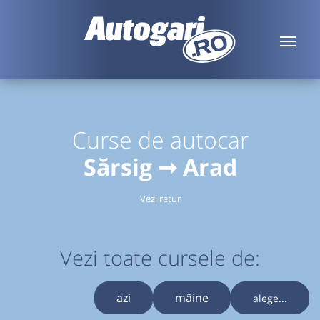
Curse de autocar
Sărsig ➞ Arad
Vezi retur
Vezi toate cursele de:
azi
mâine
alege...