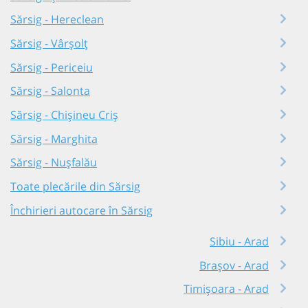
Sărsig - Hereclean
Sărsig - Vârșolț
Sărsig - Periceiu
Sărsig - Salonta
Sărsig - Chișineu Criș
Sărsig - Marghita
Sărsig - Nușfalău
Toate plecările din Sărsig
Închirieri autocare în Sărsig
Sibiu - Arad
Brașov - Arad
Timișoara - Arad