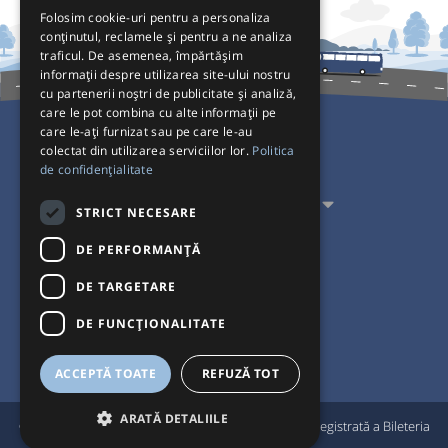
Folosim cookie-uri pentru a personaliza
conținutul, reclamele și pentru a ne analiza
traficul. De asemenea, împărtășim
informații despre utilizarea site-ului nostru
cu partenerii noștri de publicitate și analiză,
care le pot combina cu alte informații pe
care le-ați furnizat sau pe care le-au
colectat din utilizarea serviciilor lor.
Politica
Pentru Călători
de confidențialitate
Pentru Transportatori
STRICT NECESARE
Interacționăm
DE PERFORMANȚĂ
DE TARGETARE
Acceptăm plăți cu
DE FUNCŢIONALITATE
ACCEPTĂ TOATE
REFUZĂ TOT
ARATĂ DETALIILE
®
© Bileteria 2004-2026 | Autogari.RO
este marcă înregistrată a Bileteria
SRL |
Termeni și condiții