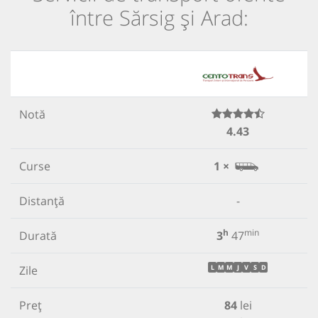
între Sărsig și Arad:
Notă
4.43
Curse
1 ×
Distanță
-
h
min
Durată
3
47
Zile
L
M
M
J
V
S
D
Preț
84
lei