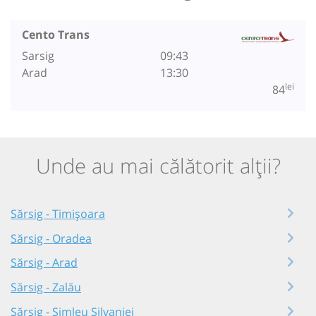
Cento Trans
Sarsig
09:43
Arad
13:30
lei
84
Unde au mai călătorit alții?
Sărsig - Timișoara
Sărsig - Oradea
Sărsig - Arad
Sărsig - Zalău
Sărsig - Șimleu Silvaniei