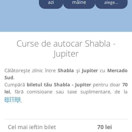
azi
mâine
alege...
Curse de autocar Shabla -
Jupiter
Călătorește zilnic între
Shabla
și
Jupiter
cu
Mercado
Sud
.
Cumpără
biletul tău Shabla - Jupiter
pentru doar
70
lei
, fără comisioane sau taxe suplimentare, de la
.
Cel mai ieftin bilet
70 lei