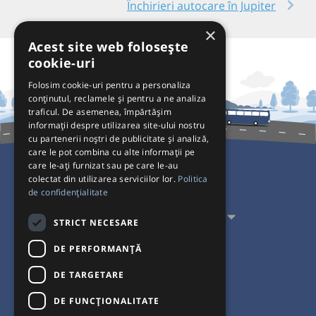
Închirieri autocare în Jupiter
×
Acest site web folosește
cookie-uri
Folosim cookie-uri pentru a personaliza
conținutul, reclamele și pentru a ne analiza
traficul. De asemenea, împărtășim
informații despre utilizarea site-ului nostru
cu partenerii noștri de publicitate și analiză,
care le pot combina cu alte informații pe
care le-ați furnizat sau pe care le-au
colectat din utilizarea serviciilor lor.
Politica
Pentru Călători
de confidențialitate
Pentru Transportatori
STRICT NECESARE
Interacționăm
DE PERFORMANȚĂ
DE TARGETARE
Acceptăm plăți cu
DE FUNCŢIONALITATE