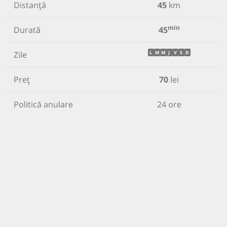
Distanță
45
km
min
Durată
45
Zile
L
M
M
J
V
S
D
Preț
70
lei
Politică anulare
24 ore