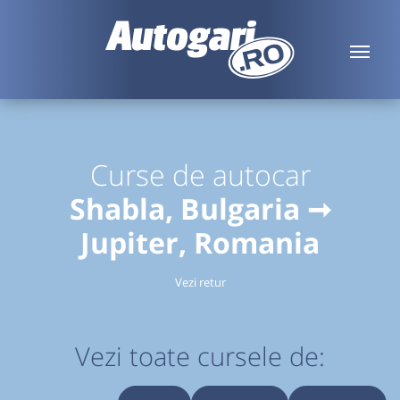
Curse de autocar
Shabla, Bulgaria ➞
Jupiter, Romania
Vezi retur
Vezi toate cursele de: