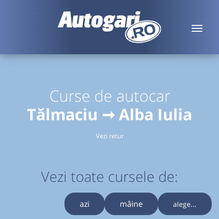
Curse de autocar
Tălmaciu ➞ Alba Iulia
Vezi retur
Vezi toate cursele de:
azi
mâine
alege...