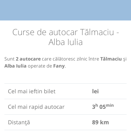
Curse de autocar Tălmaciu -
Alba Iulia
Sunt
2 autocare
care călătoresc zilnic între
Tălmaciu
și
Alba Iulia
operate de
Fany
.
Cel mai ieftin bilet
lei
h
min
Cel mai rapid autocar
3
05
Distanță
89 km