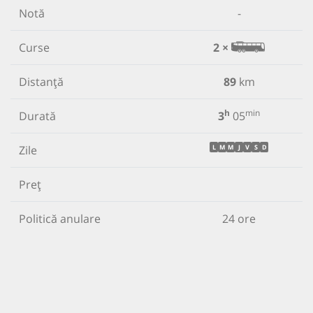
Notă
-
Curse
2 ×
Distanță
89
km
h
min
Durată
3
05
Zile
L
M
M
J
V
S
D
Preț
Politică anulare
24 ore