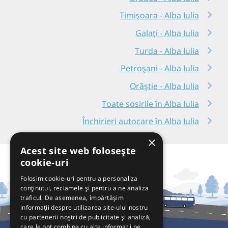
Timișoara - Alba Iulia
Galați - Alba Iulia
Turda - Alba Iulia
Petroșani - Alba Iulia
Orăștie - Alba Iulia
Toate sosirile în Alba Iulia
Închirieri autocare în Alba Iulia
×
Acest site web folosește
cookie-uri
Folosim cookie-uri pentru a personaliza
conținutul, reclamele și pentru a ne analiza
traficul. De asemenea, împărtășim
informații despre utilizarea site-ului nostru
cu partenerii noștri de publicitate și analiză,
care le pot combina cu alte informații pe