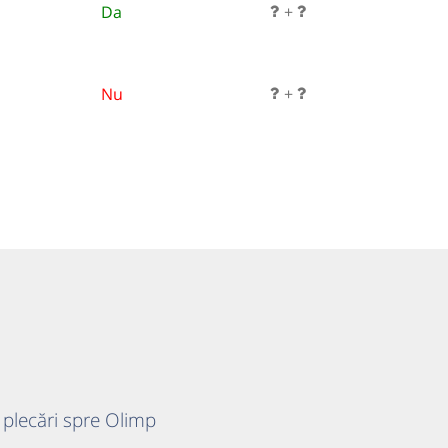
Da
+
Nu
+
 plecări spre Olimp