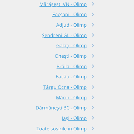
Mărășești VN - Olimp
Focșani - Olimp
Adjud - Olimp
Șendreni GL - Olimp
Galați - Olimp
Onești - Olimp
Brăila - Olimp
Bacău - Olimp
Târgu Ocna - Olimp
Măcin - Olimp
Dărmănești BC - Olimp
Iași - Olimp
Toate sosirile în Olimp