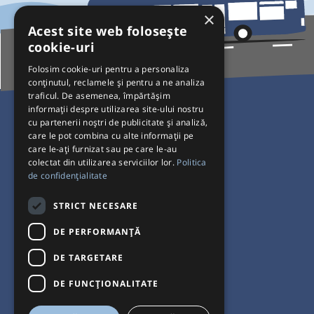
×
Acest site web folosește
cookie-uri
Folosim cookie-uri pentru a personaliza
conținutul, reclamele și pentru a ne analiza
traficul. De asemenea, împărtășim
Pentru Călători
informații despre utilizarea site-ului nostru
cu partenerii noștri de publicitate și analiză,
Curse autobuz
care le pot combina cu alte informații pe
care le-ați furnizat sau pe care le-au
Plecări/Sosiri
colectat din utilizarea serviciilor lor.
Politica
Program operatori
de confidențialitate
Termeni și condiții
STRICT NECESARE
Setări de cookie-uri
DE PERFORMANȚĂ
DE TARGETARE
DE FUNCŢIONALITATE