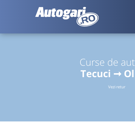
Curse de au
Tecuci ➞ O
Vezi retur