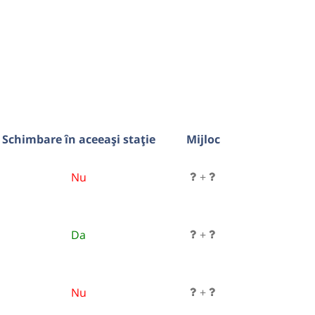
Schimbare în aceeași stație
Mijloc
Nu
+
Da
+
Nu
+